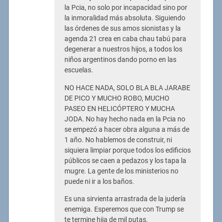
la Pcia, no solo por incapacidad sino por
la inmoralidad más absoluta. Siguiendo
las órdenes de sus amos sionistas y la
agenda 21 crea en caba chau tabú para
degenerar a nuestros hijos, a todos los
niños argentinos dando porno en las
escuelas.
NO HACE NADA, SOLO BLA BLA JARABE
DE PICO Y MUCHO ROBO, MUCHO
PASEO EN HELICÓPTERO Y MUCHA
JODA. No hay hecho nada en la Pcia no
se empezó a hacer obra alguna a más de
1 año. No hablemos de construir, ni
siquiera limpiar porque todos los edificios
públicos se caen a pedazos y los tapa la
mugre. La gente de los ministerios no
puede ni ir a los baños.
Es una sirvienta arrastrada de la judería
enemiga. Esperemos que con Trump se
te termine hija de mil putas.