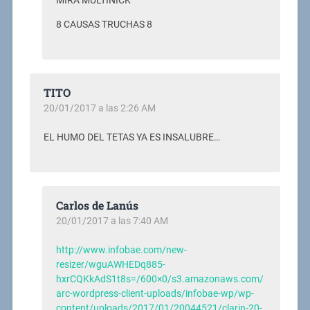
MIRA MULTINICK
8 CAUSAS TRUCHAS 8
TITO
20/01/2017 a las 2:26 AM
EL HUMO DEL TETAS YA ES INSALUBRE…
Carlos de Lanús
20/01/2017 a las 7:40 AM
http://www.infobae.com/new-
resizer/wguAWHEDq885-
hxrCQKkAdS1t8s=/600×0/s3.amazonaws.com/
arc-wordpress-client-uploads/infobae-wp/wp-
content/uploads/2017/01/20044521/clarin-20-