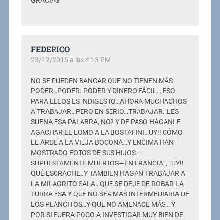
GRACIAS
FEDERICO
23/12/2015 a las 4:13 PM
NO SE PUEDEN BANCAR QUE NO TIENEN MÁS
PODER…PODER..PODER Y DINERO FÁCIL… ESO
PARA ELLOS ES INDIGESTO…AHORA MUCHACHOS
A TRABAJAR…PERO EN SERIO…TRABAJAR…LES
SUENA ESA PALABRA, NO? Y DE PASO HÁGANLE
AGACHAR EL LOMO A LA BOSTAFINI…UY!! CÓMO
LE ARDE A LA VIEJA BOCONA…Y ENCIMA HAN
MOSTRADO FOTOS DE SUS HIJOS.—
SUPUESTAMENTE MUERTOS—EN FRANCIA,,,..UY!!
QUÉ ESCRACHE..Y TAMBIEN HAGAN TRABAJAR A
LA MILAGRITO SALA…QUE SE DEJE DE ROBAR LA
TURRA ESA Y QUE NO SEA MAS INTERMEDIARIA DE
LOS PLANCITOS…Y QUE NO AMENACE MÁS… Y
POR SI FUERA POCO A INVESTIGAR MUY BIEN DE