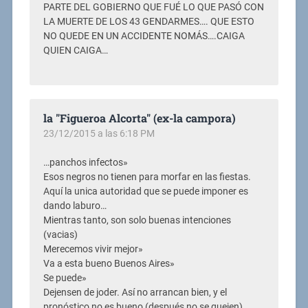
PARTE DEL GOBIERNO QUE FUÉ LO QUE PASÓ CON
LA MUERTE DE LOS 43 GENDARMES…. QUE ESTO
NO QUEDE EN UN ACCIDENTE NOMÁS….CAIGA
QUIEN CAIGA…
la "Figueroa Alcorta" (ex-la campora)
23/12/2015 a las 6:18 PM
…panchos infectos»
Esos negros no tienen para morfar en las fiestas.
Aquí la unica autoridad que se puede imponer es
dando laburo…
Mientras tanto, son solo buenas intenciones
(vacias)
Merecemos vivir mejor»
Va a esta bueno Buenos Aires»
Se puede»
Dejensen de joder. Así no arrancan bien, y el
pronóstico no es bueno (después no se quejen)