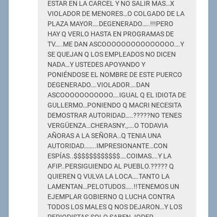
ESTAR EN LA CARCEL Y NO SALIR MAS…X
VIOLADOR DE MENORES…O COLGADO DE LA
PLAZA MAYOR….DEGENERADO…..!!!PERO
HAY Q VERLO HASTA EN PROGRAMAS DE
TV…..ME DAN ASCOOOOOOOOOOOOOOO….Y
SE QUEJAN Q LOS EMPLEADOS NO DICEN
NADA…Y USTEDES APOYANDO Y
PONIÉNDOSE EL NOMBRE DE ESTE PUERCO
DEGENERADO….VIOLADOR….DAN
ASCOOOOOOOOOOO….IGUAL Q EL IDIOTA DE
GULLERMO…PONIENDO Q MACRI NECESITA
DEMOSTRAR AUTORIDAD…..?????NO TENES
VERGÜENZA…CHERASNY.,….O TODAVIA
AÑORAS A LA SEÑORA..Q TENIA UNA
AUTORIDAD……..IMPRESIONANTE…CON
ESPÍAS..$$$$$$$$$$$$….COIMAS….Y LA
AFIP..PERSIGUIENDO AL PUEBLO.????? Q
QUIEREN Q VULVA LA LOCA….TANTO LA
LAMENTAN…PELOTUDOS…..!!TENEMOS UN
EJEMPLAR GOBIERNO Q LUCHA CONTRA
TODOS LOS MALES Q NOS DEJARON…Y LOS