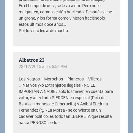
Es el tiempo de uds., se le va a dar. Pero no lo
malgasten, como lo están haciendo. Después viene
un grone, y los forrea como vinieron haciéndolo
éstos últimos doce años…
Por lo visto les arde mucho.
Albatros 23
23/12/2015 a las 6:56 PM
Los Negros – Morochos – Planeros – Villeros
….Nativos y/o Extranjeros Ilegales «NO LE
IMPORTAN A NADIE» sólo los tienen en cuenta para
votar, y así y todo PIERDEN en especial (Pcia de
Bs.As en manos de Caperucita) y Anibal Efedrina
Fernandez (@ «La Morsa» se convierte en un
cadáver político, es todo tan…BERRETA que resulta
hasta PENOSO leerlo.-