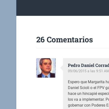
26 Comentarios
Pedro Daniel Corra
09/06/2015 a las 9:51 A
Espero que Margarita h
Daniel Scioli o el FPV 
hace un hincapié espec
los va a implementar. P
gobernar con Poderes Es