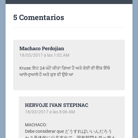
5 Comentarios
Machaco Perdojian
18/03/2017 a las 1:02 AM
Kruse: ਇਹ 24 ਘੰਟੇ ਕੀਤਾ ਗਿਆ ਹੈ ਅਤੇ ਕੋਈ ਵੀ ਇੱਕ ਇੱਥੇ
ਆਲੇ-ਦੁਆਲੇ ਹੈ ਅਤੇ ਕੁਝ ਵੀ ਉਥੇ ਆ
HERVOJE IVAN STEPINAC
18/03/2017 a las 8:06 AM
MACHACO:
Debe considerar que どうすればいいんだろう
か？具体的に公共支出で、国有部門を並べ替え