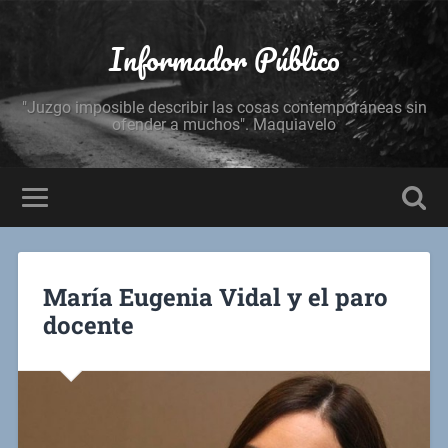
Informador Público
"Juzgo imposible describir las cosas contemporáneas sin
ofender a muchos". Maquiavelo
María Eugenia Vidal y el paro
docente