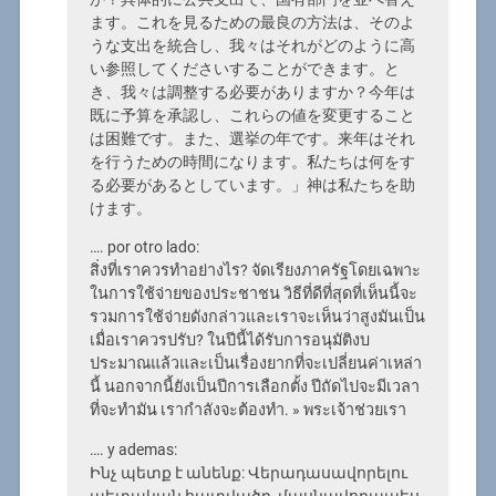
ます。これを見るための最良の方法は、そのよ
うな支出を統合し、我々はそれがどのように高
い参照してくださいすることができます。と
き、我々は調整する必要がありますか？今年は
既に予算を承認し、これらの値を変更すること
は困難です。また、選挙の年です。来年はそれ
を行うための時間になります。私たちは何をす
る必要があるとしています。」神は私たちを助
けます。
…. por otro lado:
สิ่งที่เราควรทำอย่างไร? จัดเรียงภาครัฐโดยเฉพาะ
ในการใช้จ่ายของประชาชน วิธีที่ดีที่สุดที่เห็นนี้จะ
รวมการใช้จ่ายดังกล่าวและเราจะเห็นว่าสูงมันเป็น
เมื่อเราควรปรับ? ในปีนี้ได้รับการอนุมัติงบ
ประมาณแล้วและเป็นเรื่องยากที่จะเปลี่ยนค่าเหล่า
นี้ นอกจากนี้ยังเป็นปีการเลือกตั้ง ปีถัดไปจะมีเวลา
ที่จะทำมัน เรากำลังจะต้องทำ. » พระเจ้าช่วยเรา
…. y ademas:
Ինչ պետք է անենք: Վերադասավորելու