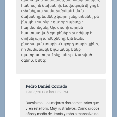
պետական հատվածը, մասնավորապես,
հանրային ծախսերի. Լավագույն միջոց է
տեսնել, սա համախմբման նման
ծախսերը, եւ մենք կարող ենք տեսնել, թե
ինչպես բարձր է դա: Երբ պետք է
հարմարեցնել. Այս տարի արդեն
հաստատված բյուջեների եւ դժվար է
փոխել այդ արժեքները: Այն նաեւ
ընտրական տարի. Հաջորդ տարի կլինի,
որ ժամանակն է դա անել. Մենք
պատրաստվում ենք անել »: Աստված
օգնում է մեզ:
Pedro Daniel Corrado
19/03/2017 a las 1:39 PM
Buenísimo. Los mejores dos comentarios que
ví en este foro. Muy ilustrativos. Como si doce
años y medio de tiranía y robo a mansalva no