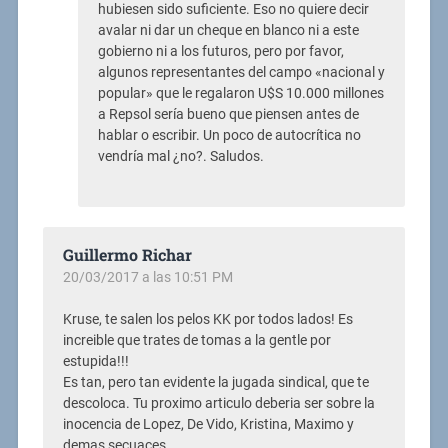
hubiesen sido suficiente. Eso no quiere decir
avalar ni dar un cheque en blanco ni a este
gobierno ni a los futuros, pero por favor,
algunos representantes del campo «nacional y
popular» que le regalaron U$S 10.000 millones
a Repsol sería bueno que piensen antes de
hablar o escribir. Un poco de autocrítica no
vendría mal ¿no?. Saludos.
Guillermo Richar
20/03/2017 a las 10:51 PM
Kruse, te salen los pelos KK por todos lados! Es
increible que trates de tomas a la gentle por
estupida!!!
Es tan, pero tan evidente la jugada sindical, que te
descoloca. Tu proximo articulo deberia ser sobre la
inocencia de Lopez, De Vido, Kristina, Maximo y
demas secuaces…