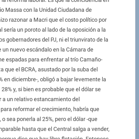
gio Massa con la Unidad Ciudadana de
zo razonar a Macri que el costo político por
 sería un poroto al lado de la oposición a la
 los gobernadores del PJ, ni el triunvirato de la
te un nuevo escándalo en la Cámara de
e espadas para enfrentar al trío Camaño-
 que el BCRA, asustado por la suba del
 3% en diciembre-, obligó a bajar levemente la
 28% y, si bien es probable que el dólar se
r a un relativo estancamiento del
para reformar el crecimiento, habría que
 o sea ponerla al 25%, pero el dólar -que
imparable hasta que el Central salga a vender,
orque dice que hay libre flotación. Entonces,