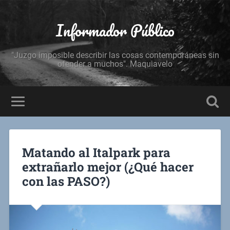
Informador Público
"Juzgo imposible describir las cosas contemporáneas sin
ofender a muchos". Maquiavelo
Matando al Italpark para
extrañarlo mejor (¿Qué hacer
con las PASO?)