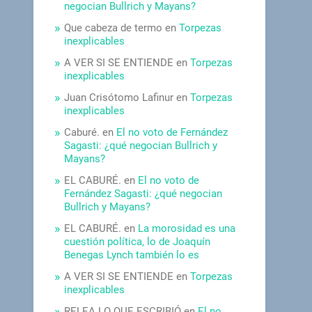
negocian Bullrich y Mayans?
Que cabeza de termo
en
Torpezas
inexplicables
A VER SI SE ENTIENDE
en
Torpezas
inexplicables
Juan Crisótomo Lafinur
en
Torpezas
inexplicables
Caburé.
en
El no voto de Fernández
Sagasti: ¿qué negocian Bullrich y
Mayans?
EL CABURÉ.
en
El no voto de
Fernández Sagasti: ¿qué negocian
Bullrich y Mayans?
EL CABURÉ.
en
La morosidad es una
cuestión política, lo de Joaquín
Benegas Lynch también lo es
A VER SI SE ENTIENDE
en
Torpezas
inexplicables
RELEA LO QUE ESCRIBIÓ
en
El no