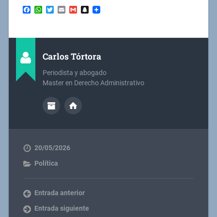
Facebook
WhatsApp
Twitter
Email
Gmail
Snapchat
Carlos Tórtora
Periodista y abogado
Master en Derecho Administrativo
20/05/2026
Política
Entrada anterior
Entrada siguiente