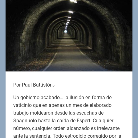
Por Paul Battistón.-
Un gobierno acabado… la ilusión en forma de
vaticinio que en apenas un mes de elaborado
trabajo moldearon desde las escuchas de
Spagnuolo hasta la caída de Espert. Cualquier
número, cualquier orden alcanzado es irrelevante
ante la sentencia. Todo estropicio corregido por la