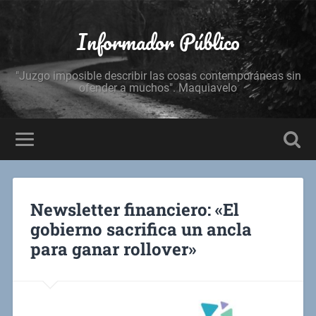
Informador Público
"Juzgo imposible describir las cosas contemporáneas sin
ofender a muchos". Maquiavelo
Newsletter financiero: «El
gobierno sacrifica un ancla
para ganar rollover»