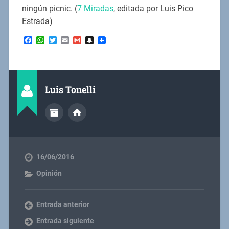
ningún picnic. (
7 Miradas
, editada por Luis Pico
Estrada)
Facebook
WhatsApp
Twitter
Email
Gmail
Snapchat
Luis Tonelli
16/06/2016
Opinión
Entrada anterior
Entrada siguiente