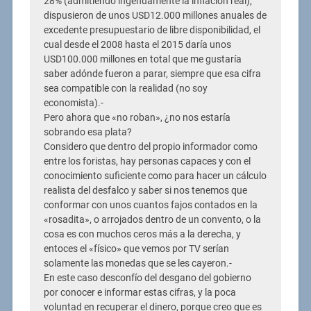
28% (admitiendo ingenuamente la inflación real),
dispusieron de unos USD12.000 millones anuales de
excedente presupuestario de libre disponibilidad, el
cual desde el 2008 hasta el 2015 daría unos
USD100.000 millones en total que me gustaría
saber adónde fueron a parar, siempre que esa cifra
sea compatible con la realidad (no soy
economista).-
Pero ahora que «no roban», ¿no nos estaría
sobrando esa plata?
Considero que dentro del propio informador como
entre los foristas, hay personas capaces y con el
conocimiento suficiente como para hacer un cálculo
realista del desfalco y saber si nos tenemos que
conformar con unos cuantos fajos contados en la
«rosadita», o arrojados dentro de un convento, o la
cosa es con muchos ceros más a la derecha, y
entoces el «físico» que vemos por TV serían
solamente las monedas que se les cayeron.-
En este caso desconfío del desgano del gobierno
por conocer e informar estas cifras, y la poca
voluntad en recuperar el dinero, porque creo que es