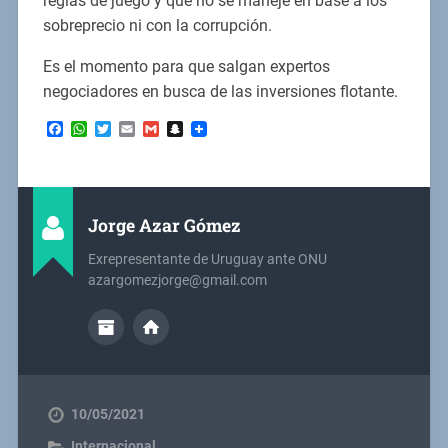
reglas de juego y que no se maneje en base a los
sobreprecio ni con la corrupción.
Es el momento para que salgan expertos
negociadores en busca de las inversiones flotante.
Facebook
WhatsApp
Twitter
Email
Gmail
Snapchat
Jorge Azar Gómez
Exrepresentante de Uruguay ante ONU
azargomezjorge@gmail.com
10/05/2021
Internacional