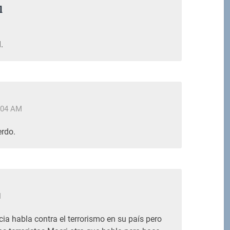
l
M
.
:04 AM
rdo.
M
cia habla contra el terrorismo en su país pero