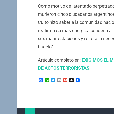
Como motivo del atentado perpetrado
murieron cinco ciudadanos argentinos,
Culto hizo saber a la comunidad nacio
reafirma su más enérgica condena a los
sus manifestaciones y reitera la nece
flagelo”.
Artículo completo en:
EXIGIMOS EL 
DE ACTOS TERRORISTAS
Facebook
WhatsApp
Twitter
Email
Gmail
Snapchat