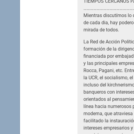
TIEMPOS CERCANOS P
………………………………………
Mientras discutímos lo 
de cada dia, hay podero
mirada de todos.
La Red de Acción Políti
formación de la dirigenc
financiada por embajad
y las principales empres
Rocca, Pagani, etc. Entr
la UCR, el socialismo, el
incluso del kirchnerismo
banqueros con intereses 
orientados al pensamien
línea hacia numerosos p
moderna, que atraviesa a
facilitado la instauraci
intereses empresarios y 