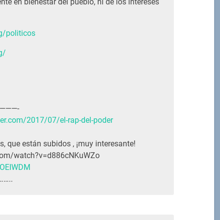
te en bienestar del pueblo, ni de los intereses
g/politicos
g/
 ———-
der.com/2017/07/el-rap-del-poder
, que están subidos , ¡muy interesante!
.com/watch?v=d886cNKuWZo
8HOEIWDM
…..