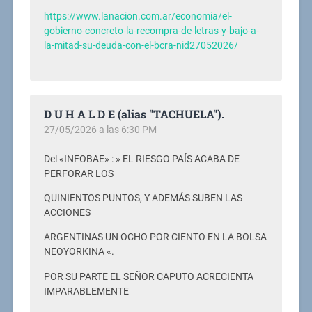
https://www.lanacion.com.ar/economia/el-
gobierno-concreto-la-recompra-de-letras-y-bajo-a-
la-mitad-su-deuda-con-el-bcra-nid27052026/
D U H A L D E (alias "TACHUELA").
27/05/2026 a las 6:30 PM
Del «INFOBAE» : » EL RIESGO PAÍS ACABA DE
PERFORAR LOS
QUINIENTOS PUNTOS, Y ADEMÁS SUBEN LAS
ACCIONES
ARGENTINAS UN OCHO POR CIENTO EN LA BOLSA
NEOYORKINA «.
POR SU PARTE EL SEÑOR CAPUTO ACRECIENTA
IMPARABLEMENTE