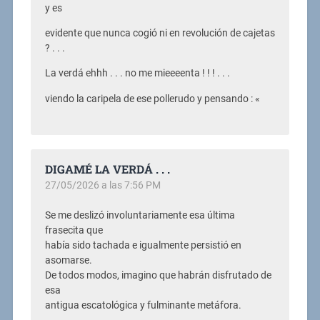
y es
evidente que nunca cogió ni en revolución de cajetas
? . . .
La verdá ehhh . . . no me mieeeenta ! ! ! . . .
viendo la caripela de ese pollerudo y pensando : «
DIGAMÉ LA VERDÁ . . .
27/05/2026 a las 7:56 PM
Se me deslizó involuntariamente esa última
frasecita que
había sido tachada e igualmente persistió en
asomarse.
De todos modos, imagino que habrán disfrutado de
esa
antigua escatológica y fulminante metáfora.