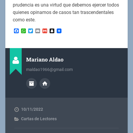
prudencia es una virtud que debemos ejercer todos
quienes opinamos de casos tan trascendentales
como este.
Facebook
WhatsApp
Twitter
Email
Gmail
Snapchat
Mariano Aldao
maldao1966@gmail.com
10/11/2022
Cartas de Lectores