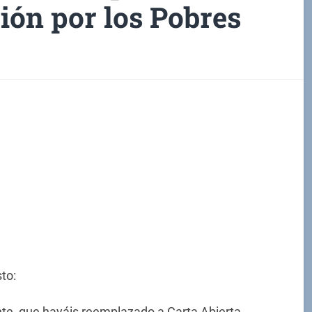
ión por los Pobres
to:
te, que hayáis reemplazado a Carta Abierta