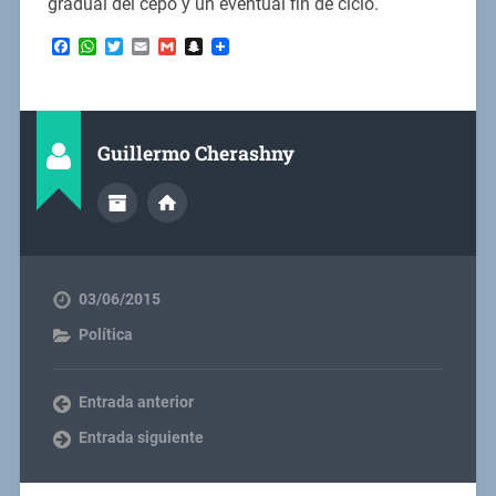
gradual del cepo y un eventual fin de ciclo.
Facebook
WhatsApp
Twitter
Email
Gmail
Snapchat
Guillermo Cherashny
03/06/2015
Política
Entrada anterior
Entrada siguiente