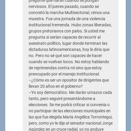
pregunte qué harán cuando se pongan
nerviosos. El jueves pasado, cuando se
concretó la marcha Multisectorial, vimos una
muestra. Fue una jornada de una violencia
institucional tremenda. Hubo zonas liberadas,
grupos pretorianos con palos. Si usted me
pregunta si serían capaces de recurrir al
asesinato político, lugar donde terminan las
dictaduras latinoamericanas, hoy le diría que
no. Pero no sé qué son capaces de hacer
cuando se vuelvan locos. No estoy hablando
de reprimendas contra mí sino que estoy
preocupado por el manejo institucional.
–¿Cómo es ser un opositor de dirigentes que
llevan 20 años en el gobierno?
–Yo soy democrático. Me darán urnazos cada
tanto, pero seguiré presentándome a
elecciones. Se me podrá criticar si convenía o
no participar de las elecciones municipales en
las que fue elegida María Angélica Torrontegui,
pero, como yo le dije al senador nacional Jorge
Agúndez en un cruce radial, yo no anduve