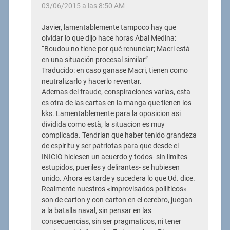
03/06/2015 a las 8:50 AM
Javier, lamentablemente tampoco hay que
olvidar lo que dijo hace horas Abal Medina:
“Boudou no tiene por qué renunciar; Macri está
en una situación procesal similar”
Traducido: en caso ganase Macri, tienen como
neutralizarlo y hacerlo reventar.
Ademas del fraude, conspiraciones varias, esta
es otra de las cartas en la manga que tienen los
kks. Lamentablemente para la oposicion asi
dividida como està, la situacion es muy
complicada. Tendrian que haber tenido grandeza
de espiritu y ser patriotas para que desde el
INICIO hiciesen un acuerdo y todos- sin limites
estupidos, pueriles y delirantes- se hubiesen
unido. Ahora es tarde y sucedera lo que Ud. dice.
Realmente nuestros «improvisados polliticos»
son de carton y con carton en el cerebro, juegan
a la batalla naval, sin pensar en las
consecuencias, sin ser pragmaticos, ni tener