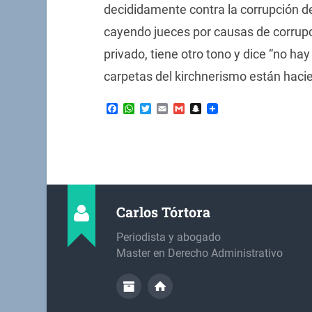
decididamente contra la corrupción de
cayendo jueces por causas de corrupc
privado, tiene otro tono y dice “no ha
carpetas del kirchnerismo están hacie
Facebook
WhatsApp
Twitter
Email
Gmail
Snapchat
Carlos Tórtora
Periodista y abogado
Master en Derecho Administrativo