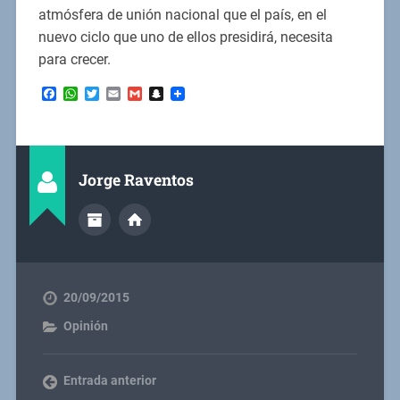
atmósfera de unión nacional que el país, en el
nuevo ciclo que uno de ellos presidirá, necesita
para crecer.
Facebook
WhatsApp
Twitter
Email
Gmail
Snapchat
Jorge Raventos
20/09/2015
Opinión
Entrada anterior