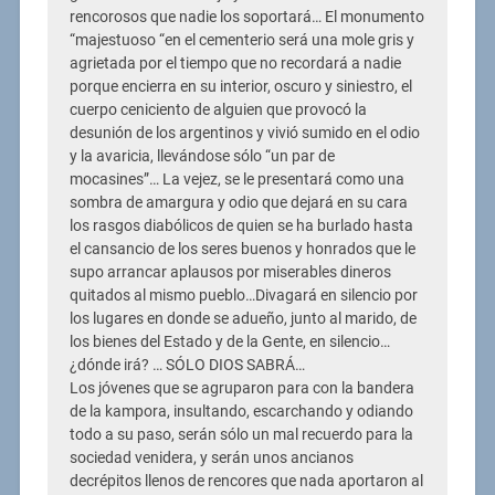
rencorosos que nadie los soportará… El monumento
“majestuoso “en el cementerio será una mole gris y
agrietada por el tiempo que no recordará a nadie
porque encierra en su interior, oscuro y siniestro, el
cuerpo ceniciento de alguien que provocó la
desunión de los argentinos y vivió sumido en el odio
y la avaricia, llevándose sólo “un par de
mocasines”… La vejez, se le presentará como una
sombra de amargura y odio que dejará en su cara
los rasgos diabólicos de quien se ha burlado hasta
el cansancio de los seres buenos y honrados que le
supo arrancar aplausos por miserables dineros
quitados al mismo pueblo…Divagará en silencio por
los lugares en donde se adueño, junto al marido, de
los bienes del Estado y de la Gente, en silencio…
¿dónde irá? … SÓLO DIOS SABRÁ…
Los jóvenes que se agruparon para con la bandera
de la kampora, insultando, escarchando y odiando
todo a su paso, serán sólo un mal recuerdo para la
sociedad venidera, y serán unos ancianos
decrépitos llenos de rencores que nada aportaron al