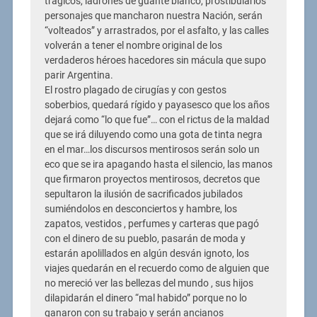
trágicos, ladrones de guante blanco, prostibularios
personajes que mancharon nuestra Nación, serán
“volteados” y arrastrados, por el asfalto, y las calles
volverán a tener el nombre original de los
verdaderos héroes hacedores sin mácula que supo
parir Argentina.
El rostro plagado de cirugías y con gestos
soberbios, quedará rígido y payasesco que los años
dejará como “lo que fue”… con el rictus de la maldad
que se irá diluyendo como una gota de tinta negra
en el mar…los discursos mentirosos serán solo un
eco que se ira apagando hasta el silencio, las manos
que firmaron proyectos mentirosos, decretos que
sepultaron la ilusión de sacrificados jubilados
sumiéndolos en desconciertos y hambre, los
zapatos, vestidos , perfumes y carteras que pagó
con el dinero de su pueblo, pasarán de moda y
estarán apolillados en algún desván ignoto, los
viajes quedarán en el recuerdo como de alguien que
no mereció ver las bellezas del mundo , sus hijos
dilapidarán el dinero “mal habido” porque no lo
ganaron con su trabajo y serán ancianos