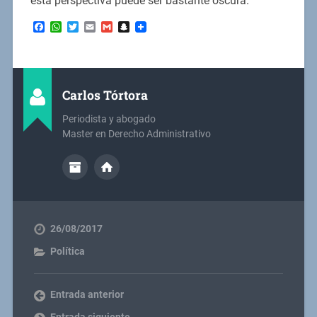
esta perspectiva puede ser bastante oscura.
Facebook
WhatsApp
Twitter
Email
Gmail
Snapchat
Carlos Tórtora
Periodista y abogado
Master en Derecho Administrativo
26/08/2017
Política
Entrada anterior
Entrada siguiente