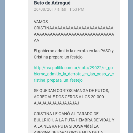
Beto de Adrogué
26/08/2017 a las 11:53 PM
VAMOS
CRISTINAAAAAAAAAAAAAAAAAAAAAAAA
AAAAAAAAAAAAAAAAAAAAAAAAAAAAAA
AA
El gobierno admitió la derrota en las PASO y
Cristina prepara un festejo
http://realpolitik.com.ar/nota/29022/el_go
bierno_admitio_la_derrota_en_las_paso_y_c
ristina_prepara_un_festejo
SE QUEDAN CORTOS MANGA DE PUTOS,
AGREGALE DOS CEROS A LOS 20.000
AJAJAJAJAJAJAJAJAJ
CRISTINA LE GANÓ AL TARADO DE
BULLRICH, A LA PUTA HEMBRA DE VIDAL Y
A LA NEGRA PUTA SIDOSA vidal LA
ASESINA DE FAVALORO E HIJA DE LA