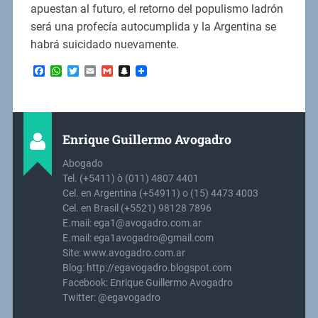
apuestan al futuro, el retorno del populismo ladrón
será una profecía autocumplida y la Argentina se
habrá suicidado nuevamente.
Facebook
WhatsApp
Twitter
Email
Gmail
Snapchat
Enrique Guillermo Avogadro
Abogado
Tel. (+5411) ò (011) 4807 4401
Cel. en Argentina (+54911) o (15) 4473 4003
Cel. en Brasil (+5521) 98128 7896
E.mail: ega1@avogadro.com.ar
E.mail: ega1avogadro@gmail.com
Site: www.avogadro.com.ar
Blog: http://egavogadro.blogspot.com
Facebook: Enrique Guillermo Avogadro
Twitter: @egavogadro