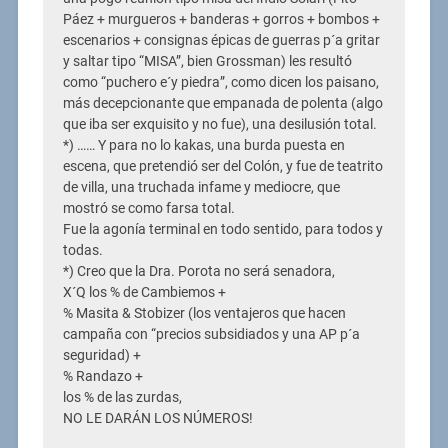
Páez + murgueros + banderas + gorros + bombos +
escenarios + consignas épicas de guerras p´a gritar
y saltar tipo “MISA”, bien Grossman) les resultó
como “puchero e´y piedra”, como dicen los paisano,
más decepcionante que empanada de polenta (algo
que iba ser exquisito y no fue), una desilusión total.
*) …… Y para no lo kakas, una burda puesta en
escena, que pretendió ser del Colón, y fue de teatrito
de villa, una truchada infame y mediocre, que
mostró se como farsa total.
Fue la agonía terminal en todo sentido, para todos y
todas.
*) Creo que la Dra. Porota no será senadora,
X´Q los % de Cambiemos +
% Masita & Stobizer (los ventajeros que hacen
campaña con “precios subsidiados y una AP p´a
seguridad) +
% Randazo +
los % de las zurdas,
NO LE DARÁN LOS NÚMEROS!