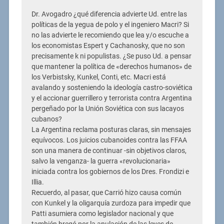
Dr. Avogadro ¿qué diferencia advierte Ud. entre las
políticas de la yegua de polo y el ingeniero Macri? Si
no las advierte le recomiendo que lea y/o escuche a
los economistas Espert y Cachanosky, que no son
precisamente k ni populistas. ¿Se puso Ud. a pensar
que mantener la política de «derechos humanos» de
los Verbistsky, Kunkel, Conti, etc. Macri está
avalando y sosteniendo la ideología castro-soviética
y el accionar guerrillero y terrorista contra Argentina
pergeñado por la Unión Soviética con sus lacayos
cubanos?
La Argentina reclama posturas claras, sin mensajes
equívocos. Los juicios cubanoides contra las FFAA
son una manera de continuar -sin objetivos claros,
salvo la venganza- la guerra «revolucionaria»
iniciada contra los gobiernos de los Dres. Frondizi e
Illia.
Recuerdo, al pasar, que Carrió hizo causa común
con Kunkel y la oligarquía zurdoza para impedir que
Patti asumiera como legislador nacional y que