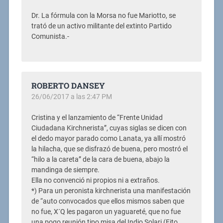
Dr. La fórmula con la Morsa no fue Mariotto, se
trató de un activo militante del extinto Partido
Comunista.-
ROBERTO DANSEY
26/06/2017 a las 2:47 PM
Cristina y el lanzamiento de “Frente Unidad
Ciudadana Kirchnerista”, cuyas siglas se dicen con
el dedo mayor parado como Lanata, ya allí mostró
la hilacha, que se disfrazó de buena, pero mostró el
“hilo a la careta” de la cara de buena, abajo la
mandinga de siempre.
Ella no convenció ni propios ni a extraños.
*) Para un peronista kirchnerista una manifestación
de “auto convocados que ellos mismos saben que
no fue, X´Q les pagaron un yaguareté, que no fue
una pogo reunión tipo misa del Indio Solari (Fito