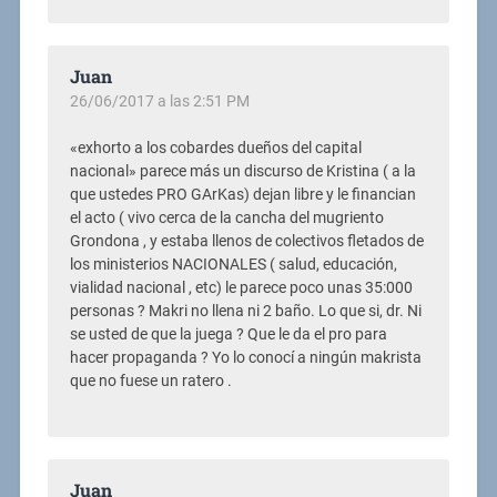
Juan
26/06/2017 a las 2:51 PM
«exhorto a los cobardes dueños del capital
nacional» parece más un discurso de Kristina ( a la
que ustedes PRO GArKas) dejan libre y le financian
el acto ( vivo cerca de la cancha del mugriento
Grondona , y estaba llenos de colectivos fletados de
los ministerios NACIONALES ( salud, educación,
vialidad nacional , etc) le parece poco unas 35:000
personas ? Makri no llena ni 2 baño. Lo que si, dr. Ni
se usted de que la juega ? Que le da el pro para
hacer propaganda ? Yo lo conocí a ningún makrista
que no fuese un ratero .
Juan