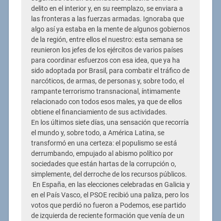
delito en el interior y, en su reemplazo, se enviara a
las fronteras a las fuerzas armadas. Ignoraba que
algo así ya estaba en la mente de algunos gobiernos
de la región, entre ellos el nuestro: esta semana se
reunieron los jefes de los ejércitos de varios países
para coordinar esfuerzos con esa idea, que ya ha
sido adoptada por Brasil, para combatir el tráfico de
narcóticos, de armas, de personas y, sobre todo, el
rampante terrorismo transnacional, íntimamente
relacionado con todos esos males, ya que de ellos
obtiene el financiamiento de sus actividades.
En los últimos siete días, una sensación que recorría
el mundo y, sobre todo, a América Latina, se
transformó en una certeza: el populismo se está
derrumbando, empujado al abismo político por
sociedades que están hartas de la corrupción o,
simplemente, del derroche de los recursos públicos.
En España, en las elecciones celebradas en Galicia y
en el País Vasco, el PSOE recibió una paliza, pero los
votos que perdió no fueron a Podemos, ese partido
de izquierda de reciente formación que venía de un