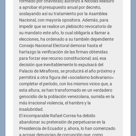
formado por chavistas) autorizó a Nicolás Maduro
a aprobar el presupuesto anual por decreto,
soslayando así su tratamiento por la Asamblea
Nacional, con mayoría opositora. Además, para
impedir que se realice un plebiscito revocatorio de
su mandato este año, lo cual obligaría a llamar a
elecciones, ha ordenado a su también dependiente
Consejo Nacional Electoral demorar hasta el
hartazgo la verificación de las firmas obtenidas
para forzar ese recurso constitucional; así, esa
decisión que inevitablemente lo expulsará del
Palacio de Miraflores, se producirá el año próximo y
permitirá a otra figura del «socialismo bolivariano»
completar el período, con los mismos vicios que, a
esta altura, se han transformado en un verdadero
genocidio de la población venezolana, sumida en la
más irracional violencia, el hambre y la
insalubridad.
El incomparable Rafael Correa ha debido
abandonar su pretensión de perpetuarse en la
Presidencia de Ecuador y, ahora, lo han comenzado
a acosar denuncias de corrupción que, como