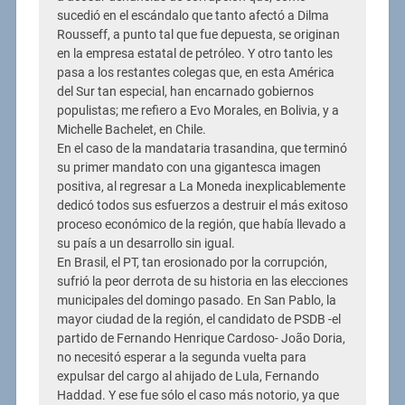
sucedió en el escándalo que tanto afectó a Dilma
Rousseff, a punto tal que fue depuesta, se originan
en la empresa estatal de petróleo. Y otro tanto les
pasa a los restantes colegas que, en esta América
del Sur tan especial, han encarnado gobiernos
populistas; me refiero a Evo Morales, en Bolivia, y a
Michelle Bachelet, en Chile.
En el caso de la mandataria trasandina, que terminó
su primer mandato con una gigantesca imagen
positiva, al regresar a La Moneda inexplicablemente
dedicó todos sus esfuerzos a destruir el más exitoso
proceso económico de la región, que había llevado a
su país a un desarrollo sin igual.
En Brasil, el PT, tan erosionado por la corrupción,
sufrió la peor derrota de su historia en las elecciones
municipales del domingo pasado. En San Pablo, la
mayor ciudad de la región, el candidato de PSDB -el
partido de Fernando Henrique Cardoso- João Doria,
no necesitó esperar a la segunda vuelta para
expulsar del cargo al ahijado de Lula, Fernando
Haddad. Y ese fue sólo el caso más notorio, ya que