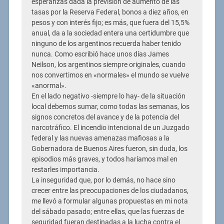
esperanzas dada la previsión de aumento de las
tasas por la Reserva Federal, bonos a diez años, en
pesos y con interés fijo; es más, que fuera del 15,5%
anual, da a la sociedad entera una certidumbre que
ninguno de los argentinos recuerda haber tenido
nunca. Como escribió hace unos días James
Neilson, los argentinos siempre originales, cuando
nos convertimos en «normales» el mundo se vuelve
«anormal».
En el lado negativo -siempre lo hay- de la situación
local debemos sumar, como todas las semanas, los
signos concretos del avance y de la potencia del
narcotráfico. El incendio intencional de un Juzgado
federal y las nuevas amenazas mafiosas a la
Gobernadora de Buenos Aires fueron, sin duda, los
episodios más graves, y todos haríamos mal en
restarles importancia.
La inseguridad que, por lo demás, no hace sino
crecer entre las preocupaciones de los ciudadanos,
me llevó a formular algunas propuestas en mi nota
del sábado pasado; entre ellas, que las fuerzas de
seguridad fueran destinadas a la lucha contra el