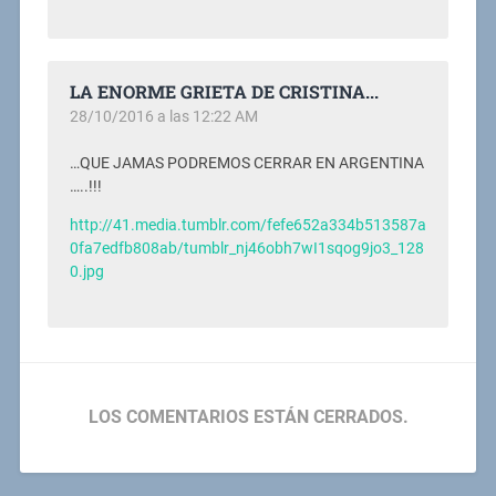
LA ENORME GRIETA DE CRISTINA...
28/10/2016 a las 12:22 AM
…QUE JAMAS PODREMOS CERRAR EN ARGENTINA
…..!!!
http://41.media.tumblr.com/fefe652a334b513587a
0fa7edfb808ab/tumblr_nj46obh7wI1sqog9jo3_128
0.jpg
LOS COMENTARIOS ESTÁN CERRADOS.