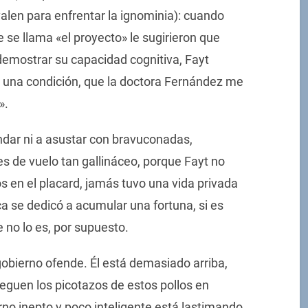
alen para enfrentar la ignominia): cuando
e se llama «el proyecto» le sugirieron que
a demostrar su capacidad cognitiva, Fayt
 una condición, que la doctora Fernández me
».
andar ni a asustar con bravuconadas,
es de vuelo tan gallináceo, porque Fayt no
s en el placard, jamás tuvo una vida privada
a se dedicó a acumular una fortuna, si es
 no lo es, por supuesto.
 gobierno ofende. Él está demasiado arriba,
lleguen los picotazos de estos pollos en
rno inepto y poco inteligente está lastimando