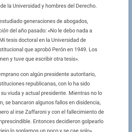
 de la Universidad y hombres del Derecho.
an estudiado generaciones de abogados,
ción
del año pasado: «No le debo nada a
Mi tesis doctoral en la Universidad de
stitucional que aprobó Perón en 1949. Los
en y tuve que escribir otra tesis».
temprano con algún presidente autoritario,
tituciones republicanas, con lo ha sido
, su viuda y actual presidente. Mientras no lo
on, se bancaron algunos fallos en disidencia,
ro al irse Zaffaroni y con el fallecimiento de
imprescindible. Entonces decidieron golpearlo
viejo lo soplamos un poco y se cae solo»,