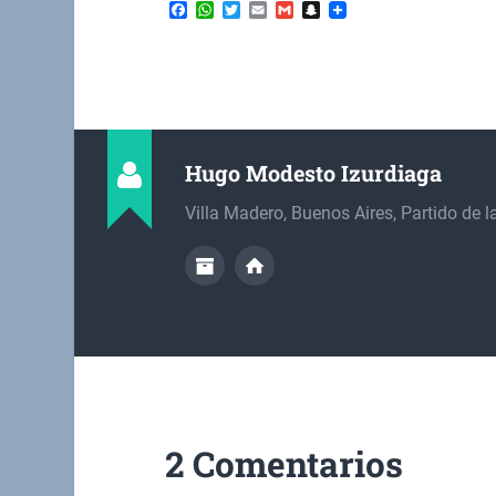
Facebook
WhatsApp
Twitter
Email
Gmail
Snapchat
Hugo Modesto Izurdiaga
Villa Madero, Buenos Aires, Partido de 
2 Comentarios