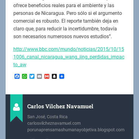
ofrece beneficios reales para el ambiente y las
personas de Nicaragua. Pero sólo si el argumento
comercial es robusto. El reporte también deja en
claro que, para reducir la incertidumbre, todavía
son necesarios numerosos nuevos estudios”.
http://www.bbc.com/mundo/noticias/2015/10/15
1006_canal_nicaragua_wang_jing_perdidas_impac
to_aw
Facebook
WhatsApp
Twitter
Email
Gmail
Snapchat
Carlos Vilchez Navamuel
San José, Costa Rica
carlosvilcheznavamuel.com
porunaprensamashumanayobjetiva.blogspot.com