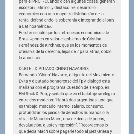
para el PRO. «Cuando dicen algunas cosas, generan
escozor», afirmó, y destacó: «el desarrollo
económico con una mayor redistribución de la
renta, defendiendo la soberanía e integrando al país
a Latinoamérica».
Forster señaló que los retrocesos económicos de
Brasil «ponen en valor el gobierno de Cristina
Fernández de Kirchner, que en los momentos de
ofensiva de la derecha, lejos de ir para atrás, dobló
la apuesta».
DIJO EL DIPUTADO CHINO NAVARRO:
Fernando “Chino” Navarro, dirigente del Movimiento
Evita y diputado bonaerense del FpV, dialogó esta
mañana con el programa Cuestión de Tiempo, en
FM Rock & Pop, y señaló que en el balotaje se elegirá
entre dos modelos: “Habrá dos argentinas, una que
es trabajo, mercado interno, salario, consumo,
profundizar los juicios de derechos humanos o la
otra, de Mauricio Macri, una de ricos, de pocos,
devaluación, ajuste y represión”. “Recordemos lo
que decía Macri sobre pagarle todo al juez Griesa y