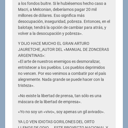
a los fondos buitre. Si le hubiésemos hecho caso a
Macri, a Melconian, deberíamos pagar 20 mil
millones de dólares. Eso significa más
desocupación, inseguridad, pobreza. Entonces, en el
balotaje, tendrá la opción de cambiar para atrás, y
volver a la desocupación y pobreza».
Y DIJO HACE MUCHO EL GRAN ARTURO
JAURETCHE_AUTOR DEL «MANUAL DE ZONCERAS
ARGENTINAS»:
«El arte de nuestros enemigos es desmoralizar,
entristecer a los pueblos. Los pueblos deprimidos
no vencen. Por eso venimos a combatir por el país
alegremente. Nada grande se puede hacer con la
tristeza».
«No existe la libertad de prensa, tan sólo es una
máscara de la libertad de empresa».
«Yo no soy un «vivo», soy apenas un gil avivado».
YA LO VEN IDIOTAS GORILONES DEL ORTO
LLENOS DE ODIO___ESTE PROYECTO NACIONAL Y