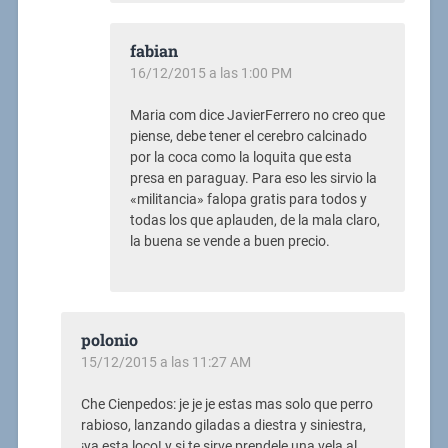
fabian
16/12/2015 a las 1:00 PM
Maria com dice JavierFerrero no creo que
piense, debe tener el cerebro calcinado
por la coca como la loquita que esta
presa en paraguay. Para eso les sirvio la
«militancia» falopa gratis para todos y
todas los que aplauden, de la mala claro,
la buena se vende a buen precio.
polonio
15/12/2015 a las 11:27 AM
Che Cienpedos: je je je estas mas solo que perro
rabioso, lanzando giladas a diestra y siniestra,
¡ya esta loco! y si te sirve prendele una vela al