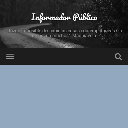
Informador Público
"Juzgo imposible describir las cosas contemporáneas sin
ofender a muchos". Maquiavelo