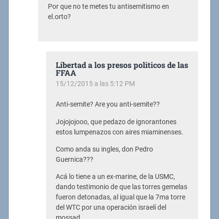
Por que no te metes tu antisemitismo en
el.orto?
Libertad a los presos politicos de las
FFAA
15/12/2015 a las 5:12 PM
Anti-semite? Are you anti-semite??
Jojojojooo, que pedazo de ignorantones
estos lumpenazos con aires miaminenses.
Como anda su ingles, don Pedro
Guernica???
Acá lo tiene a un ex-marine, de la USMC,
dando testimonio de que las torres gemelas
fueron detonadas, al igual que la 7ma torre
del WTC por una operación israelí del
mossad..