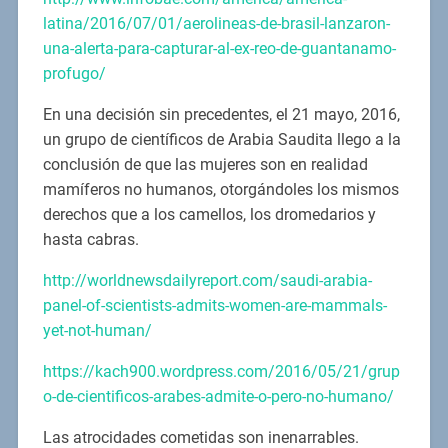
latina/2016/07/01/aerolineas-de-brasil-lanzaron-
una-alerta-para-capturar-al-ex-reo-de-guantanamo-
profugo/
En una decisión sin precedentes, el 21 mayo, 2016,
un grupo de científicos de Arabia Saudita llego a la
conclusión de que las mujeres son en realidad
mamíferos no humanos, otorgándoles los mismos
derechos que a los camellos, los dromedarios y
hasta cabras.
http://worldnewsdailyreport.com/saudi-arabia-
panel-of-scientists-admits-women-are-mammals-
yet-not-human/
https://kach900.wordpress.com/2016/05/21/grup
o-de-cientificos-arabes-admite-o-pero-no-humano/
Las atrocidades cometidas son inenarrables.