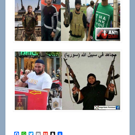
Facebook
WhatsApp
Twitter
Email
Gmail
Snapchat