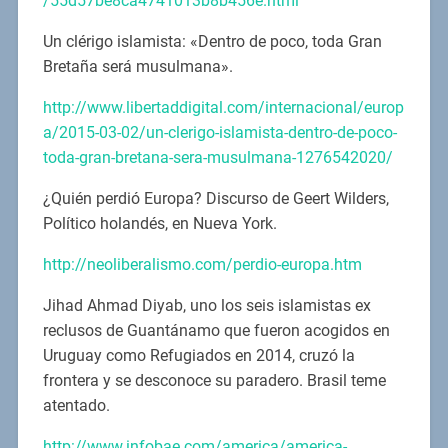
/55d57be8ca4741013b8b456e.html
Un clérigo islamista: «Dentro de poco, toda Gran
Bretaña será musulmana».
http://www.libertaddigital.com/internacional/europ
a/2015-03-02/un-clerigo-islamista-dentro-de-poco-
toda-gran-bretana-sera-musulmana-1276542020/
¿Quién perdió Europa? Discurso de Geert Wilders,
Político holandés, en Nueva York.
http://neoliberalismo.com/perdio-europa.htm
Jihad Ahmad Diyab, uno los seis islamistas ex
reclusos de Guantánamo que fueron acogidos en
Uruguay como Refugiados en 2014, cruzó la
frontera y se desconoce su paradero. Brasil teme
atentado.
http://www.infobae.com/america/america-