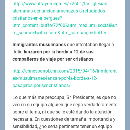
http://www.alfayomega.es/72601/las-iglesias-
alemanas-denuncian-amenazas-a-refugiados-
cristianos-en-albergues?
utm_content=buffer72f60&utm_medium=social&ut
m_source=twitter.com&utm_campaign=buffer
Inmigrantes musulmanes
que intentaban llegar a
Italia
lanzaron por la borda a 12 de sus
compañeros de viaje por ser cristianos
.
http://cnnespanol.cnn.com/2015/04/16/inmigrant
es-musulmanes-lanzan-por-la-borda-a-12-
pasajeros-por-ser-cristianos/
Lo que más me preocupa, Sr. Presidente, es que no
veo en su equipo alguien que sepa verdaderamente
sobre el tema, ni que se le esté dando la atención
necesaria. En cuestiones de tamaña importancia y
sensibilidad, ¿no sería pertinente tener un equipo