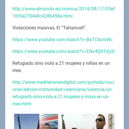
http://www.elmundo.es/cronica/2014/08/17/53ef
16f3e2704e0c428b456e.html
Violaciones masivas, El “Taharrush”.
https://www.youtube.com/watch?v=BxTCliorsWc
https://www.youtube.com/watch?v=ENv4Q91Vjz0
Refugiado sirio violó a 21 mujeres y niñas en un
mes.
http://www.mediterraneodigital.com/portada/naci
onal/edicion-comunidad-valenciana/valencia/un-
refugiado-sirio-viola-a-21-mujeres-y-ninas-en-un-
mes.html