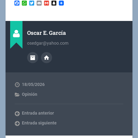
Facebook
WhatsApp
Twitter
Email
Gmail
Snapchat
Oscar E. García
osedgar@yahoo.com
18/05/2026
Opinión
Entrada anterior
Entrada siguiente