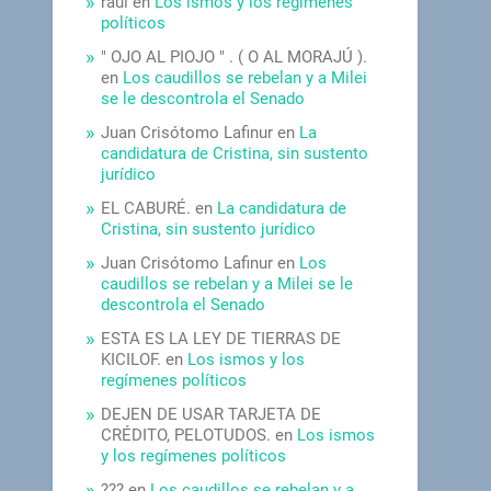
raúl
en
Los ismos y los regímenes
políticos
" OJO AL PIOJO " . ( O AL MORAJÚ ).
en
Los caudillos se rebelan y a Milei
se le descontrola el Senado
Juan Crisótomo Lafinur
en
La
candidatura de Cristina, sin sustento
jurídico
EL CABURÉ.
en
La candidatura de
Cristina, sin sustento jurídico
Juan Crisótomo Lafinur
en
Los
caudillos se rebelan y a Milei se le
descontrola el Senado
ESTA ES LA LEY DE TIERRAS DE
KICILOF.
en
Los ismos y los
regímenes políticos
DEJEN DE USAR TARJETA DE
CRÉDITO, PELOTUDOS.
en
Los ismos
y los regímenes políticos
???
en
Los caudillos se rebelan y a