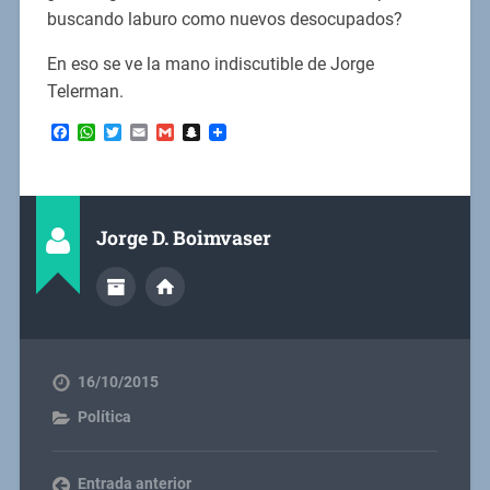
buscando laburo como nuevos desocupados?
En eso se ve la mano indiscutible de Jorge
Telerman.
Facebook
WhatsApp
Twitter
Email
Gmail
Snapchat
Jorge D. Boimvaser
16/10/2015
Política
Entrada anterior