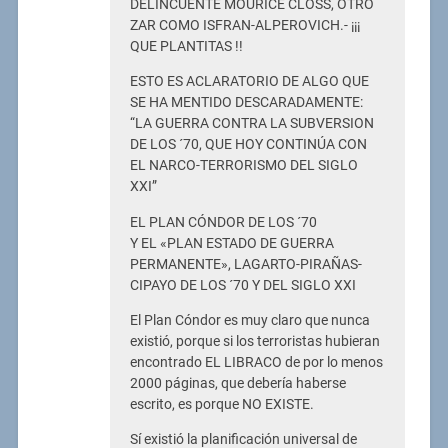
DELINCUENTE MOURICE CLOSS, OTRO
ZAR COMO ISFRAN-ALPEROVICH.- ¡¡¡
QUE PLANTITAS !!
ESTO ES ACLARATORIO DE ALGO QUE
SE HA MENTIDO DESCARADAMENTE:
“LA GUERRA CONTRA LA SUBVERSION
DE LOS ´70, QUE HOY CONTINÚA CON
EL NARCO-TERRORISMO DEL SIGLO
XXI”
EL PLAN CÓNDOR DE LOS ´70
Y EL «PLAN ESTADO DE GUERRA
PERMANENTE», LAGARTO-PIRAÑAS-
CIPAYO DE LOS ´70 Y DEL SIGLO XXI
El Plan Cóndor es muy claro que nunca
existió, porque si los terroristas hubieran
encontrado EL LIBRACO de por lo menos
2000 páginas, que debería haberse
escrito, es porque NO EXISTE.
Sí existió la planificación universal de