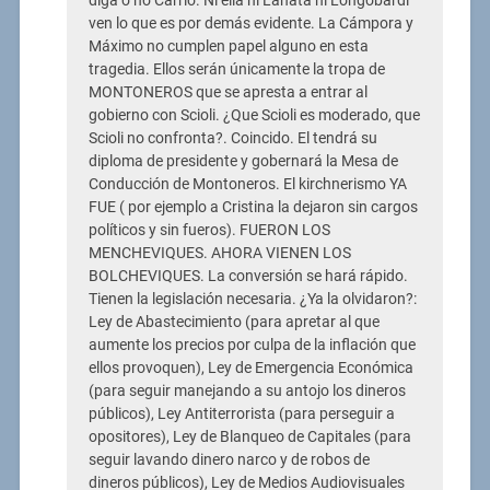
diga o no Carrió. Ni ella ni Lanata ni Longobardi
ven lo que es por demás evidente. La Cámpora y
Máximo no cumplen papel alguno en esta
tragedia. Ellos serán únicamente la tropa de
MONTONEROS que se apresta a entrar al
gobierno con Scioli. ¿Que Scioli es moderado, que
Scioli no confronta?. Coincido. El tendrá su
diploma de presidente y gobernará la Mesa de
Conducción de Montoneros. El kirchnerismo YA
FUE ( por ejemplo a Cristina la dejaron sin cargos
políticos y sin fueros). FUERON LOS
MENCHEVIQUES. AHORA VIENEN LOS
BOLCHEVIQUES. La conversión se hará rápido.
Tienen la legislación necesaria. ¿Ya la olvidaron?:
Ley de Abastecimiento (para apretar al que
aumente los precios por culpa de la inflación que
ellos provoquen), Ley de Emergencia Económica
(para seguir manejando a su antojo los dineros
públicos), Ley Antiterrorista (para perseguir a
opositores), Ley de Blanqueo de Capitales (para
seguir lavando dinero narco y de robos de
dineros públicos), Ley de Medios Audiovisuales