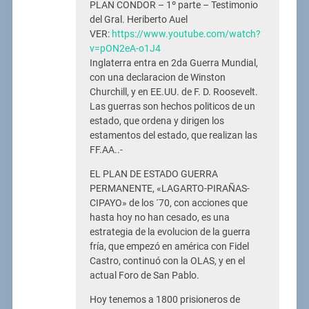
PLAN CONDOR – 1º parte – Testimonio
del Gral. Heriberto Auel
VER:
https://www.youtube.com/watch?
v=pON2eA-o1J4
Inglaterra entra en 2da Guerra Mundial,
con una declaracion de Winston
Churchill, y en EE.UU. de F. D. Roosevelt.
Las guerras son hechos politicos de un
estado, que ordena y dirigen los
estamentos del estado, que realizan las
FF.AA..-
EL PLAN DE ESTADO GUERRA
PERMANENTE, «LAGARTO-PIRAÑAS-
CIPAYO» de los ´70, con acciones que
hasta hoy no han cesado, es una
estrategia de la evolucion de la guerra
fría, que empezó en américa con Fidel
Castro, continuó con la OLAS, y en el
actual Foro de San Pablo.
Hoy tenemos a 1800 prisioneros de