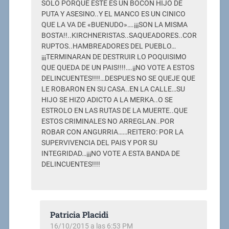
SOLO PORQUE ESTE ES UN BOCON HIJO DE
PUTA Y ASESINO..Y EL MANCO ES UN CINICO
QUE LA VA DE «BUENUDO»….¡¡¡SON LA MISMA
BOSTA!!..KIRCHNERISTAS..SAQUEADORES..COR
RUPTOS..HAMBREADORES DEL PUEBLO…
¡¡¡TERMINARAN DE DESTRUIR LO POQUISIMO
QUE QUEDA DE UN PAIS!!!!….¡¡NO VOTE A ESTOS
DELINCUENTES!!!!…DESPUES NO SE QUEJE QUE
LE ROBARON EN SU CASA..EN LA CALLE…SU
HIJO SE HIZO ADICTO A LA MERKA..O SE
ESTROLO EN LAS RUTAS DE LA MUERTE..QUE
ESTOS CRIMINALES NO ARREGLAN..POR
ROBAR CON ANGURRIA……REITERO: POR LA
SUPERVIVENCIA DEL PAIS Y POR SU
INTEGRIDAD…¡¡¡NO VOTE A ESTA BANDA DE
DELINCUENTES!!!!
Patricia Placidi
16/10/2015 a las 6:53 PM