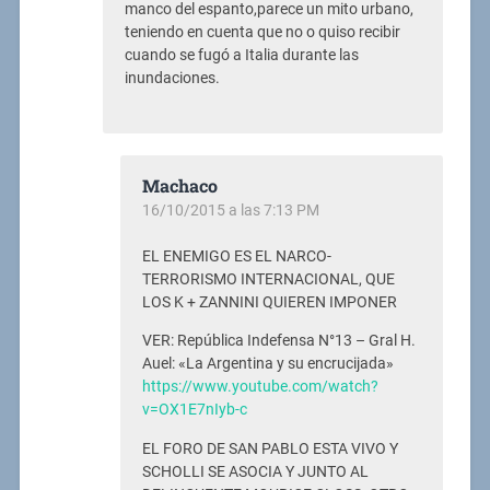
manco del espanto,parece un mito urbano,
teniendo en cuenta que no o quiso recibir
cuando se fugó a Italia durante las
inundaciones.
Machaco
16/10/2015 a las 7:13 PM
EL ENEMIGO ES EL NARCO-
TERRORISMO INTERNACIONAL, QUE
LOS K + ZANNINI QUIEREN IMPONER
VER: República Indefensa N°13 – Gral H.
Auel: «La Argentina y su encrucijada»
https://www.youtube.com/watch?
v=OX1E7nIyb-c
EL FORO DE SAN PABLO ESTA VIVO Y
SCHOLLI SE ASOCIA Y JUNTO AL