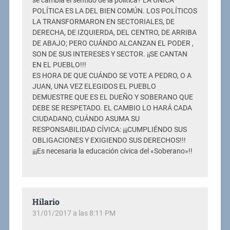
se cambia el sentido de la política? LA ÚNICA
POLÍTICA ES LA DEL BIEN COMÚN. LOS POLÍTICOS
LA TRANSFORMARON EN SECTORIALES, DE
DERECHA, DE IZQUIERDA, DEL CENTRO, DE ARRIBA
DE ABAJO; PERO CUÁNDO ALCANZAN EL PODER ,
SON DE SUS INTERESES Y SECTOR. ¡¡SE CANTAN
EN EL PUEBLO!!!
ES HORA DE QUE CUÁNDO SE VOTE A PEDRO, O A
JUAN, UNA VEZ ELEGIDOS EL PUEBLO
DEMUESTRE QUE ES EL DUEÑO Y SOBERANO QUE
DEBE SE RESPETADO. EL CAMBIO LO HARÁ CADA
CIUDADANO, CUÁNDO ASUMA SU
RESPONSABILIDAD CÍVICA: ¡¡¡CUMPLIÉNDO SUS
OBLIGACIONES Y EXIGIENDO SUS DERECHOS!!!
¡¡¡Es necesaria la educación cívica del «Soberano»!!
Hilario
31/01/2017 a las 8:11 PM