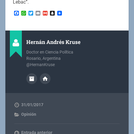
Lebac”.
Facebook
WhatsApp
Twitter
Email
Gmail
Snapchat
Hernán Andrés Kruse
Doctor en Ciencia Política
Rosario, Argentina
@HernanKruse
31/01/2017
Opinión
Entrada anterior