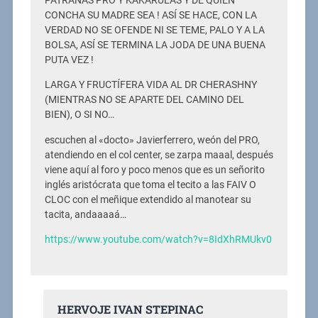
PATRAÑAS PRO Y KAKARULAS Y DE QUIEN
CONCHA SU MADRE SEA ! ASÍ SE HACE, CON LA
VERDAD NO SE OFENDE NI SE TEME, PALO Y A LA
BOLSA, ASÍ SE TERMINA LA JODA DE UNA BUENA
PUTA VEZ !
LARGA Y FRUCTÍFERA VIDA AL DR CHERASHNY
(MIENTRAS NO SE APARTE DEL CAMINO DEL
BIEN), O SI NO…
escuchen al «docto» Javierferrero, weón del PRO,
atendiendo en el col center, se zarpa maaal, después
viene aquí al foro y poco menos que es un señorito
inglés aristócrata que toma el tecito a las FAIV O
CLOC con el meñique extendido al manotear su
tacita, andaaaaá…
https://www.youtube.com/watch?v=8IdXhRMUkv0
HERVOJE IVAN STEPINAC