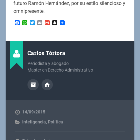
futuro Ramón Hernández, por su estilo silencioso y
omnipresente.
Facebook
WhatsApp
Twitter
Email
Gmail
Snapchat
Carlos Tórtora
Periodista y abogado
Master en Derecho Administrativo
14/09/2015
Inteligencia
,
Política