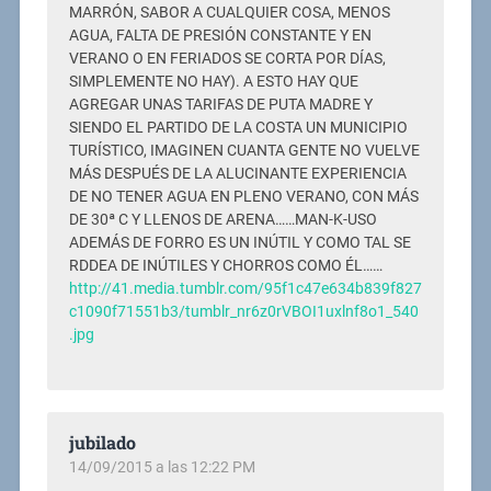
MARRÓN, SABOR A CUALQUIER COSA, MENOS
AGUA, FALTA DE PRESIÓN CONSTANTE Y EN
VERANO O EN FERIADOS SE CORTA POR DÍAS,
SIMPLEMENTE NO HAY). A ESTO HAY QUE
AGREGAR UNAS TARIFAS DE PUTA MADRE Y
SIENDO EL PARTIDO DE LA COSTA UN MUNICIPIO
TURÍSTICO, IMAGINEN CUANTA GENTE NO VUELVE
MÁS DESPUÉS DE LA ALUCINANTE EXPERIENCIA
DE NO TENER AGUA EN PLENO VERANO, CON MÁS
DE 30ª C Y LLENOS DE ARENA……MAN-K-USO
ADEMÁS DE FORRO ES UN INÚTIL Y COMO TAL SE
RDDEA DE INÚTILES Y CHORROS COMO ÉL……
http://41.media.tumblr.com/95f1c47e634b839f827
c1090f71551b3/tumblr_nr6z0rVBOI1uxlnf8o1_540
.jpg
jubilado
14/09/2015 a las 12:22 PM