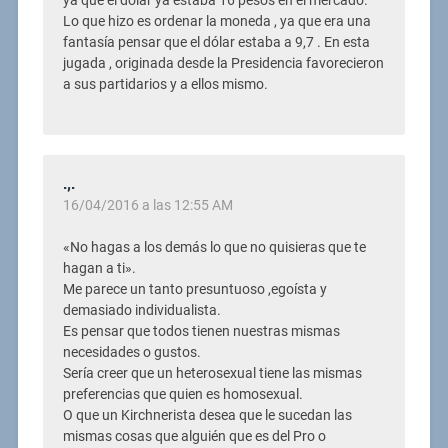
ya que el dólar ya estaba 16 pesos en el mercado.
Lo que hizo es ordenar la moneda , ya que era una
fantasía pensar que el dólar estaba a 9,7 . En esta
jugada , originada desde la Presidencia favorecieron
a sus partidarios y a ellos mismo.
.,.
16/04/2016 a las 12:55 AM
«No hagas a los demás lo que no quisieras que te
hagan a ti».
Me parece un tanto presuntuoso ,egoísta y
demasiado individualista.
Es pensar que todos tienen nuestras mismas
necesidades o gustos.
Sería creer que un heterosexual tiene las mismas
preferencias que quien es homosexual.
O que un Kirchnerista desea que le sucedan las
mismas cosas que alguién que es del Pro o