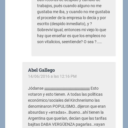
trabajos, pués cuando alguno no me
gustaba me iba, y cuando no me gustaba
el proceder de la empresa lo decía y por
escrito (despido inmediato), y ?
Sobreviví igual, entonces mi viejo lo que
hay que enseñar es que los empleos no
son vitalicios, seentiende? O sea ?……
Abel Gallego
14/06/2016 a las 12:16 PM
Jódanse ¡¡¡¡¡¡¡¡¡¡¡¡¡¡¡¡¡¡¡¡¡¡¡¡¡¡¡¡¡¡¡¡¡¡¡¡¡¡¡¡¡¡¡¡¡¡¡¡¡¡¡¡¡ Esto
votaron y esto tienen. A todas las políticas
económico/sociales del Kirchnerismo las
denominaron POPULISMO…dijeron que eran
absurdas y «erradas»..Bueno…ahí tienen la
Argentina que querían, decían que las tarifas
bajitas DABA VERGÜENZA pagarlas…vayan