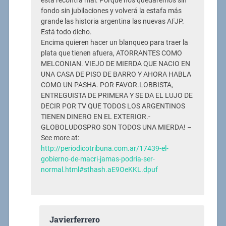
está recontra mal. Porque nos quedaremos sin
fondo sin jubilaciones y volverá la estafa más
grande las historia argentina las nuevas AFJP.
Está todo dicho.
Encima quieren hacer un blanqueo para traer la
plata que tienen afuera, ATORRANTES COMO
MELCONIAN. VIEJO DE MIERDA QUE NACIO EN
UNA CASA DE PISO DE BARRO Y AHORA HABLA
COMO UN PASHA. POR FAVOR.LOBBISTA,
ENTREGUISTA DE PRIMERA Y SE DA EL LUJO DE
DECIR POR TV QUE TODOS LOS ARGENTINOS
TIENEN DINERO EN EL EXTERIOR.-
GLOBOLUDOSPRO SON TODOS UNA MIERDA! –
See more at:
http://periodicotribuna.com.ar/17439-el-
gobierno-de-macri-jamas-podria-ser-
normal.html#sthash.aE9OeKKL.dpuf
Javierferrero