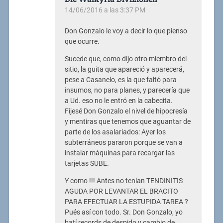
14/06/2016 a las 3:37 PM
Don Gonzalo le voy a decir lo que pienso
que ocurre.
Sucede que, como dijo otro miembro del
sitio, la guita que apareció y aparecerá,
pese a Casanelo, es la que faltó para
insumos, no para planes, y parecería que
a Ud. eso no le entró en la cabecita.
Fijesé Don Gonzalo el nivel de hipocresía
y mentiras que tenemos que aguantar de
parte de los asalariados: Ayer los
subterráneos pararon porque se van a
instalar máquinas para recargar las
tarjetas SUBE.
Y como !!! Antes no tenían TENDINITIS
AGUDA POR LEVANTAR EL BRACITO
PARA EFECTUAR LA ESTUPIDA TAREA ?
Pués así con todo. Sr. Don Gonzalo, yo
batí records de despido y cambio de