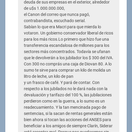
deuda de sus empresas en el exterior, alrededor
de u$s 1.000.000.000,
el Canon del correo que nunca pagó,
contrabandista, escuchado serial.
Sabían lo que era Macri para que mierda lo
votaron. Un gobierno conservador liberal de ricos
para los más ricos.Lo primero que hizo fue una
transferencia escandalosa de millones para los
sectores más concentrados. Todavía se ufanan
que le devolverán a los jubilador los $ 300 del IVA.
Con 300 no comprás una caja de Diovan 80. A lo
sumo te sirve para comprar un kilo de molida un
litro de leche, un kilo de pan
y un frasco de café. Y pará de contar. Con
respecto a los jubilados no le dará nada con la
devaluación y tarifazo del 100 %, las jubilaciones
perdieron como en la guerra, a lo sumo es un
readecuamiento. Y la tan mencinada pago de
sentencias, si la sacan de rentas generales están
bien ahora si tocan las acciones del ANSES para
beneficiar a los amigos de siempre Clarín, Siderar