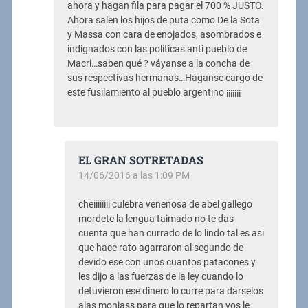
ahora y hagan fila para pagar el 700 % JUSTO.
Ahora salen los hijos de puta como De la Sota
y Massa con cara de enojados, asombrados e
indignados con las políticas anti pueblo de
Macri…saben qué ? váyanse a la concha de
sus respectivas hermanas…Háganse cargo de
este fusilamiento al pueblo argentino ¡¡¡¡¡¡¡
EL GRAN SOTRETADAS
14/06/2016 a las 1:09 PM
cheiiiiiiii culebra venenosa de abel gallego
mordete la lengua taimado no te das
cuenta que han currado de lo lindo tal es asi
que hace rato agarraron al segundo de
devido ese con unos cuantos patacones y
les dijo a las fuerzas de la ley cuando lo
detuvieron ese dinero lo curre para darselos
alas monjass para que lo repartan vos le