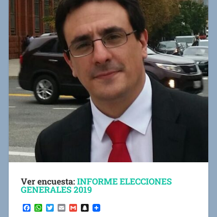
Ver encuesta:
INFORME ELECCIONES
GENERALES 2019
Facebook
WhatsApp
Twitter
Email
Gmail
Snapchat