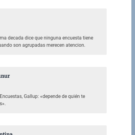
M
tima decada dice que ninguna encuesta tiene
 cuando son agrupadas merecen atencion.
inur
M
 Encuestas, Gallup: «depende de quién te
s».
ntina