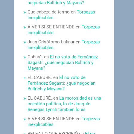
negocian Bullrich y Mayans?
Que cabeza de termo
en
Torpezas
inexplicables
A VER SI SE ENTIENDE
en
Torpezas
inexplicables
Juan Crisótomo Lafinur
en
Torpezas
inexplicables
Caburé.
en
El no voto de Fernández
Sagasti: ¿qué negocian Bullrich y
Mayans?
EL CABURÉ.
en
El no voto de
Fernández Sagasti: ¿qué negocian
Bullrich y Mayans?
EL CABURÉ.
en
La morosidad es una
cuestión política, lo de Joaquín
Benegas Lynch también lo es
A VER SI SE ENTIENDE
en
Torpezas
inexplicables
RELEA LO QUE ESCRIBIÓ
en
El no