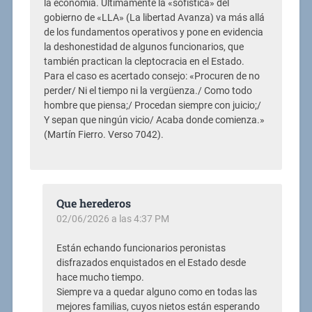
la economía. Últimamente la «sofística» del
gobierno de «LLA» (La libertad Avanza) va más allá
de los fundamentos operativos y pone en evidencia
la deshonestidad de algunos funcionarios, que
también practican la cleptocracia en el Estado.
Para el caso es acertado consejo: «Procuren de no
perder/ Ni el tiempo ni la vergüenza./ Como todo
hombre que piensa;/ Procedan siempre con juicio;/
Y sepan que ningún vicio/ Acaba donde comienza.»
(Martín Fierro. Verso 7042).
Que herederos
02/06/2026 a las 4:37 PM
Están echando funcionarios peronistas
disfrazados enquistados en el Estado desde
hace mucho tiempo.
Siempre va a quedar alguno como en todas las
mejores familias, cuyos nietos están esperando