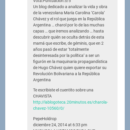
Vota:Puntuación:5/5
Un blog dedicado a analizar la vida y obra
de la venezolana María Carolina ‘Carola’
Chávez y el rol que juega en la República
Argentina … charol por lo de las muchas
capas … que iremos analizando … hasta
descubrir quién se oculta detrás de esta
mamá que escribe, de géminis, que en 2
años pasó de estar ‘totalmente
desinteresada por la política’ a ser un
figurón en la maquinaria propagandística
de Hugo Chávez quien quiere exportar su
Revolución Bolivariana a la República
Argentina
Te escribiste el cuentito sobre una
CHAVISTA
http://lablogoteca.20minutos.es/charola-
chavez-10560/0/
PepeHoldrop
diciembre 24, 2014 at 6:33 pm