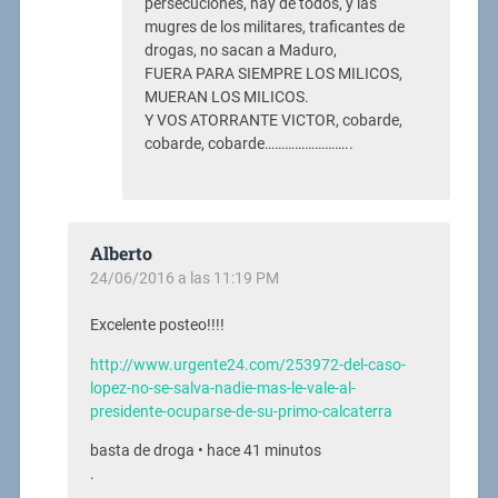
persecuciones, hay de todos, y las
mugres de los militares, traficantes de
drogas, no sacan a Maduro,
FUERA PARA SIEMPRE LOS MILICOS,
MUERAN LOS MILICOS.
Y VOS ATORRANTE VICTOR, cobarde,
cobarde, cobarde……………………..
Alberto
24/06/2016 a las 11:19 PM
Excelente posteo!!!!
http://www.urgente24.com/253972-del-caso-
lopez-no-se-salva-nadie-mas-le-vale-al-
presidente-ocuparse-de-su-primo-calcaterra
basta de droga • hace 41 minutos
.