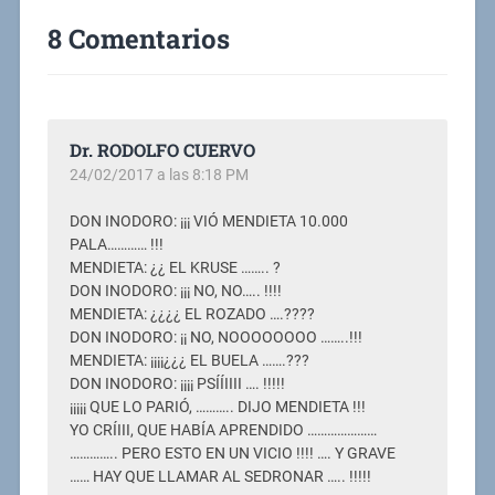
8 Comentarios
Dr. RODOLFO CUERVO
24/02/2017 a las 8:18 PM
DON INODORO: ¡¡¡ VIÓ MENDIETA 10.000
PALA………… !!!
MENDIETA: ¿¿ EL KRUSE …….. ?
DON INODORO: ¡¡¡ NO, NO….. !!!!
MENDIETA: ¿¿¿¿ EL ROZADO ….????
DON INODORO: ¡¡ NO, NOOOOOOOO ……..!!!
MENDIETA: ¡¡¡¡¿¿¿ EL BUELA …….???
DON INODORO: ¡¡¡¡ PSÍÍIIII …. !!!!!
¡¡¡¡¡ QUE LO PARIÓ, ……….. DIJO MENDIETA !!!
YO CRÍIII, QUE HABÍA APRENDIDO …………………
………….. PERO ESTO EN UN VICIO !!!! …. Y GRAVE
…… HAY QUE LLAMAR AL SEDRONAR ….. !!!!!