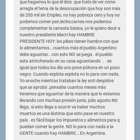
que hagamos lo que él dice. que trate de ver como
arregla el tema de la desocupación que hoy son más
de 200 mil sin Empleo, no hay pobreza cero y hoy no
podemos comer pan,leche,carnes nos podemos
complementar la canasta básica, yo le quiero decir a
nuestro presidente Macri hay HAMBRE
PRESIDENTE HOY: los pibes tienen hambre con que
lo alimentamos… cuantos más el pueblo Argentino
debe aguantar… con esto NO se juega . el pueblo
esta atrincherado en su casa aguantando .. . es
igual que todos los día uno pone pólvora en un pozo
negro. Cuando explota explota no lo para con nada.
Yo anoche mientras trataban la ley anti despidos
que se aprobó .pensaba cuantos meses más
tenemos que aguantar de la manera que lo estamos
llevando con muchas presión junio, julio agosto NO
llega. si esto llega a ocurrir va haber muchos
muertos es una lástima que esto pase en nuestro
país . es fácil bajar los impuestos y alimentos para q
puedan comer la gente. NO lo para con nada a la
GENTE cuando hay HAMBRE….En Argentina.