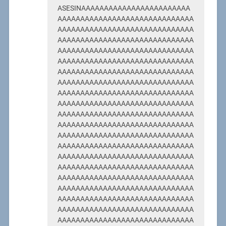
ASESINAAAAAAAAAAAAAAAAAAAAAAAA
AAAAAAAAAAAAAAAAAAAAAAAAAAAAAA
AAAAAAAAAAAAAAAAAAAAAAAAAAAAAA
AAAAAAAAAAAAAAAAAAAAAAAAAAAAAA
AAAAAAAAAAAAAAAAAAAAAAAAAAAAAA
AAAAAAAAAAAAAAAAAAAAAAAAAAAAAA
AAAAAAAAAAAAAAAAAAAAAAAAAAAAAA
AAAAAAAAAAAAAAAAAAAAAAAAAAAAAA
AAAAAAAAAAAAAAAAAAAAAAAAAAAAAA
AAAAAAAAAAAAAAAAAAAAAAAAAAAAAA
AAAAAAAAAAAAAAAAAAAAAAAAAAAAAA
AAAAAAAAAAAAAAAAAAAAAAAAAAAAAA
AAAAAAAAAAAAAAAAAAAAAAAAAAAAAA
AAAAAAAAAAAAAAAAAAAAAAAAAAAAAA
AAAAAAAAAAAAAAAAAAAAAAAAAAAAAA
AAAAAAAAAAAAAAAAAAAAAAAAAAAAAA
AAAAAAAAAAAAAAAAAAAAAAAAAAAAAA
AAAAAAAAAAAAAAAAAAAAAAAAAAAAAA
AAAAAAAAAAAAAAAAAAAAAAAAAAAAAA
AAAAAAAAAAAAAAAAAAAAAAAAAAAAAA
AAAAAAAAAAAAAAAAAAAAAAAAAAAAAA