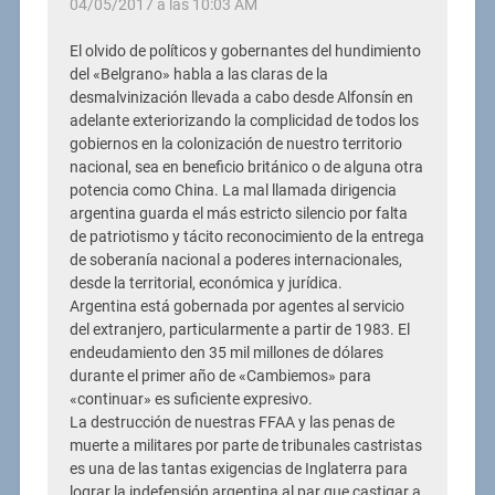
04/05/2017 a las 10:03 AM
El olvido de políticos y gobernantes del hundimiento
del «Belgrano» habla a las claras de la
desmalvinización llevada a cabo desde Alfonsín en
adelante exteriorizando la complicidad de todos los
gobiernos en la colonización de nuestro territorio
nacional, sea en beneficio británico o de alguna otra
potencia como China. La mal llamada dirigencia
argentina guarda el más estricto silencio por falta
de patriotismo y tácito reconocimiento de la entrega
de soberanía nacional a poderes internacionales,
desde la territorial, económica y jurídica.
Argentina está gobernada por agentes al servicio
del extranjero, particularmente a partir de 1983. El
endeudamiento den 35 mil millones de dólares
durante el primer año de «Cambiemos» para
«continuar» es suficiente expresivo.
La destrucción de nuestras FFAA y las penas de
muerte a militares por parte de tribunales castristas
es una de las tantas exigencias de Inglaterra para
lograr la indefensión argentina al par que castigar a