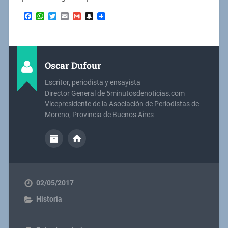
Facebook
WhatsApp
Twitter
Email
Gmail
Snapchat
Oscar Dufour
Escritor, periodista y ensayista
Director General de 5minutosdenoticias.com
Vicepresidente de la Asociación de Periodistas de
Moreno, Provincia de Buenos Aires
02/05/2017
Historia