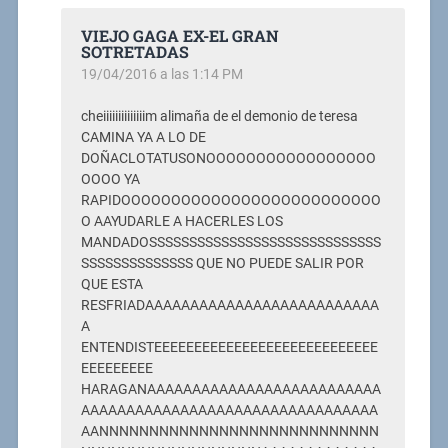
VIEJO GAGA EX-EL GRAN
SOTRETADAS
19/04/2016 a las 1:14 PM
cheiiiiiiiiiiiiiim alimaña de el demonio de teresa
CAMINA YA A LO DE
DOÑACLOTATUSONOOOOOOOOOOOOOOOOO
OOOO YA
RAPIDOOOOOOOOOOOOOOOOOOOOOOOOOO
O AAYUDARLE A HACERLES LOS
MANDADOSSSSSSSSSSSSSSSSSSSSSSSSSSSSS
SSSSSSSSSSSSSS QUE NO PUEDE SALIR POR
QUE ESTA
RESFRIADAAAAAAAAAAAAAAAAAAAAAAAAAA
A
ENTENDISTEEEEEEEEEEEEEEEEEEEEEEEEEEEE
EEEEEEEEE
HARAGANAAAAAAAAAAAAAAAAAAAAAAAAAA
AAAAAAAAAAAAAAAAAAAAAAAAAAAAAAAAA
AANNNNNNNNNNNNNNNNNNNNNNNNNNNN