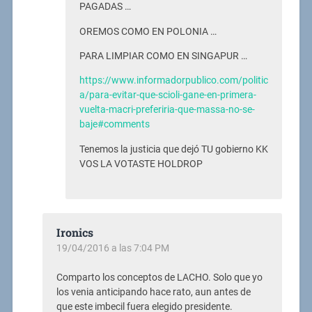
PAGADAS …
OREMOS COMO EN POLONIA …
PARA LIMPIAR COMO EN SINGAPUR …
https://www.informadorpublico.com/politic
a/para-evitar-que-scioli-gane-en-primera-
vuelta-macri-preferiria-que-massa-no-se-
baje#comments
Tenemos la justicia que dejó TU gobierno KK
VOS LA VOTASTE HOLDROP
Ironics
19/04/2016 a las 7:04 PM
Comparto los conceptos de LACHO. Solo que yo
los venia anticipando hace rato, aun antes de
que este imbecil fuera elegido presidente.