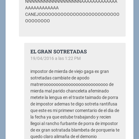
NNNNNNNNNNNNNNNNNNAAAAAAAAAAAAA
AAAAAAAAAAAA
CANEJOOOOOOOOOOOOOOOOOOOOOOOOOO
OOOOOOOO
EL GRAN SOTRETADAS
19/04/2016 a las 1:22 PM
impostor de mierda de viejo gaga ex gran
sotretadas cambiate de apodo
matreroooooooooooooooooooooooooo de
mierda mal parido chanceleta afeminado
metete la lengua en el traste taimado de porra
de impostor ademas te digo sotreta rantifusa
que este es mi primewr comentario de el dia de
la fecha ya que estube trabajando y recien
llegoi al rancho furbante de porra de impostor
de ex gran sotratada blambeta de porqueria te
quedo claro alimaña de el demonio