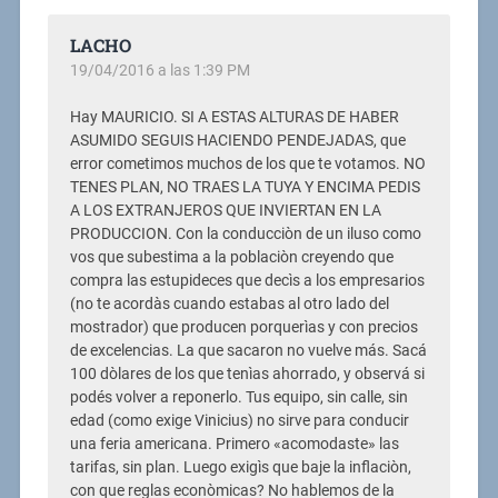
LACHO
19/04/2016 a las 1:39 PM
Hay MAURICIO. SI A ESTAS ALTURAS DE HABER
ASUMIDO SEGUIS HACIENDO PENDEJADAS, que
error cometimos muchos de los que te votamos. NO
TENES PLAN, NO TRAES LA TUYA Y ENCIMA PEDIS
A LOS EXTRANJEROS QUE INVIERTAN EN LA
PRODUCCION. Con la conducciòn de un iluso como
vos que subestima a la poblaciòn creyendo que
compra las estupideces que decìs a los empresarios
(no te acordàs cuando estabas al otro lado del
mostrador) que producen porquerìas y con precios
de excelencias. La que sacaron no vuelve más. Sacá
100 dòlares de los que tenìas ahorrado, y observá si
podés volver a reponerlo. Tus equipo, sin calle, sin
edad (como exige Vinicius) no sirve para conducir
una feria americana. Primero «acomodaste» las
tarifas, sin plan. Luego exigìs que baje la inflaciòn,
con que reglas econòmicas? No hablemos de la