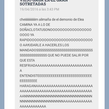
SOTRETADAS
19/04/2016 a las 3:43 PM
cheiiiiiiiiiiiiiim alimaña de el demonio de Elea
CAMINA YA A LO DE
DOÑACLOTATUSONOOOOOOOOOOOOOOOOO
OOOO YA
RAPIDOOOOOOOOOOOOOOOOOOOOOOOOOO
O AAYUDARLE A HACERLES LOS
MANDADOSSSSSSSSSSSSSSSSSSSSSSSSSSSSS
SSSSSSSSSSSSSS QUE NO PUEDE SALIR POR
QUE ESTA
RESFRIADAAAAAAAAAAAAAAAAAAAAAAAAAA
A
ENTENDISTEEEEEEEEEEEEEEEEEEEEEEEEEEEE
EEEEEEEEE
HARAGANAAAAAAAAAAAAAAAAAAAAAAAAAA
AAAAAAAAAAAAAAAAAAAAAAAAAAAAAAAAA
AANNNNNNNNNNNNNNNNNNNNNNNNNNNN
NNNNNNNNNNNNNNNNNNAAAAAAAAAAAAA
AAAAAAAAAAAA