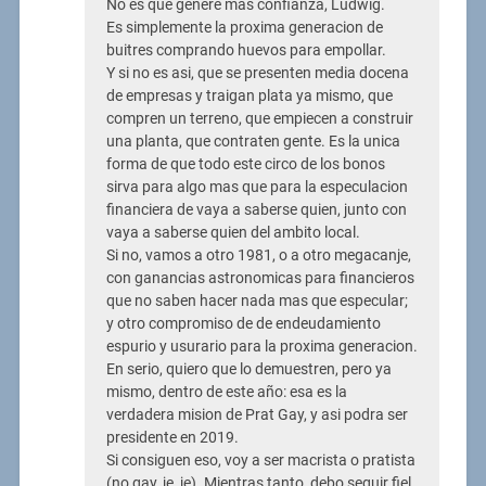
No es que genere mas confianza, Ludwig.
Es simplemente la proxima generacion de
buitres comprando huevos para empollar.
Y si no es asi, que se presenten media docena
de empresas y traigan plata ya mismo, que
compren un terreno, que empiecen a construir
una planta, que contraten gente. Es la unica
forma de que todo este circo de los bonos
sirva para algo mas que para la especulacion
financiera de vaya a saberse quien, junto con
vaya a saberse quien del ambito local.
Si no, vamos a otro 1981, o a otro megacanje,
con ganancias astronomicas para financieros
que no saben hacer nada mas que especular;
y otro compromiso de de endeudamiento
espurio y usurario para la proxima generacion.
En serio, quiero que lo demuestren, pero ya
mismo, dentro de este año: esa es la
verdadera mision de Prat Gay, y asi podra ser
presidente en 2019.
Si consiguen eso, voy a ser macrista o pratista
(no gay, je, je). Mientras tanto, debo seguir fiel