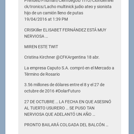
Prendes/Fridman/Cienfuegos/TITO/ClondemiNi
ck/Ironics/Lacho multinick judio ateo y sionista
hijo de un camión lleno de putas
19/04/2016 at 1:39 PM
CRISKiller ELISABET FERNÁNDEZ ESTÁ MUY
NERVIOSA …
MIREN ESTE TWIT
Cristina Kirchner ‏@CFKArgentina 18 abr.
La empresa Caputo S.A. compró en el Mercado a
Término de Rosario
3.56 millones de dólares entre el 8 y el 27 de
octubre de 2016 #DolarFuturo
27 DE OCTUBRE … LA FECHA EN QUE ASESINÓ
AL TUERTO USURERO … SE PUSO TAN
NERVIOSA QUE ADELANTÓ UN AÑO …
PRONTO BAILARÁ COLGADA DEL BALCÓN …