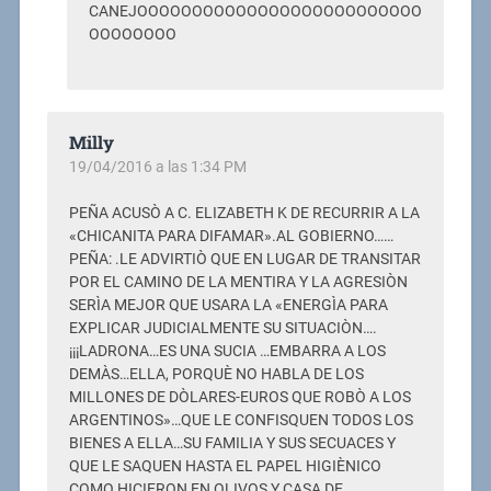
CANEJOOOOOOOOOOOOOOOOOOOOOOOOOO
OOOOOOOO
Milly
19/04/2016 a las 1:34 PM
PEÑA ACUSÒ A C. ELIZABETH K DE RECURRIR A LA
«CHICANITA PARA DIFAMAR».AL GOBIERNO……
PEÑA: .LE ADVIRTIÒ QUE EN LUGAR DE TRANSITAR
POR EL CAMINO DE LA MENTIRA Y LA AGRESIÒN
SERÌA MEJOR QUE USARA LA «ENERGÌA PARA
EXPLICAR JUDICIALMENTE SU SITUACIÒN….
¡¡¡LADRONA…ES UNA SUCIA …EMBARRA A LOS
DEMÀS…ELLA, PORQUÈ NO HABLA DE LOS
MILLONES DE DÒLARES-EUROS QUE ROBÒ A LOS
ARGENTINOS»…QUE LE CONFISQUEN TODOS LOS
BIENES A ELLA…SU FAMILIA Y SUS SECUACES Y
QUE LE SAQUEN HASTA EL PAPEL HIGIÈNICO
COMO HICIERON EN OLIVOS Y CASA DE