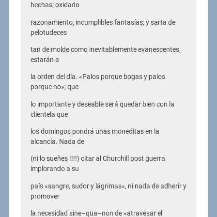
hechas; oxidado
razonamiento; incumplibles fantasías; y sarta de
pelotudeces
tan de molde como inevitablemente evanescentes,
estarán a
la orden del día. «Palos porque bogas y palos
porque no»; que
lo importante y deseable será quedar bien con la
clientela que
los domingos pondrá unas moneditas en la
alcancía. Nada de
(ni lo sueñes !!!!) citar al Churchill post guerra
implorando a su
país «sangre, sudor y lágrimas», ni nada de adherir y
promover
la necesidad sine–qua–non de «atravesar el