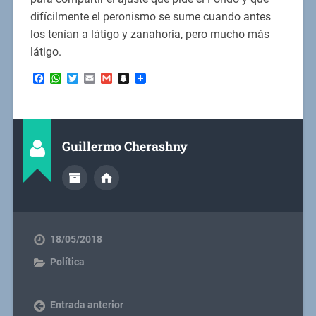
difícilmente el peronismo se sume cuando antes
los tenían a látigo y zanahoria, pero mucho más
látigo.
Facebook
WhatsApp
Twitter
Email
Gmail
Snapchat
Guillermo Cherashny
18/05/2018
Política
Entrada anterior