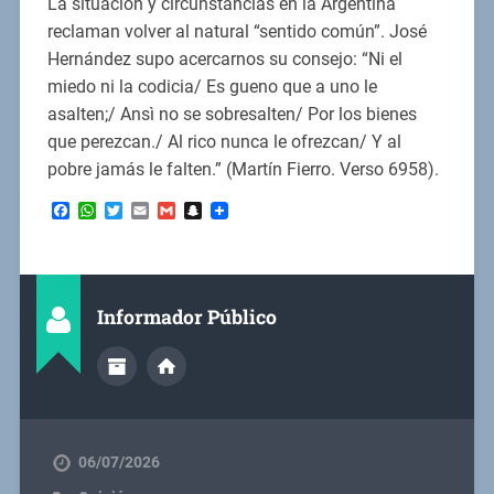
La situación y circunstancias en la Argentina
reclaman volver al natural “sentido común”. José
Hernández supo acercarnos su consejo: “Ni el
miedo ni la codicia/ Es gueno que a uno le
asalten;/ Ansì no se sobresalten/ Por los bienes
que perezcan./ Al rico nunca le ofrezcan/ Y al
pobre jamás le falten.” (Martín Fierro. Verso 6958).
Facebook
WhatsApp
Twitter
Email
Gmail
Snapchat
Informador Público
06/07/2026