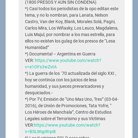
(1800 PRESOS Y AÚN SIN CONDENA)
*) Casi todos los periodistas de la opo editan este
tema, y no lo nombran, para Lanata, Nelson
Castro, Van der Koy, Blank, Morales Solá, Pagni,
Carlos Mira, Los Wiñasky, Los Leuco, Magdalena,
Luis Majul, por nombrar a los mas estrella, para
ellos no existen los gulag de los presos de “Lesa
Humanidad”
*) Documental – Argentina en Guerra
VER:
https://www.youtube.com/watch?
v=e1OFs3wZvtA
*) La guerra de los ´70 actualizada del siglo XXI ,
hoy se continúa con los juicios de lesa
humanidad, y sus jueces prevaricadores y
desquiciados.-
*) Por TV, Emisión de “Uno Mas Uno, Tres” (03-04-
2016), de Unión de Promociones, Tata Yofre, “
Los Héroes de Manchala”, Centro de Estudios
Legales sobre el Terrorismo y sus Víctimas
VER:
https://www.youtube.com/watch?
v=BSLWqpRrpi8