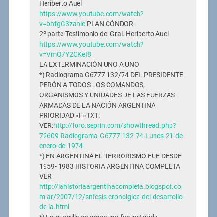
Heriberto Auel
https://www.youtube.com/watch?
v=bhfgG3zanlc
PLAN CÓNDOR-
2º parte-Testimonio del Gral. Heriberto Auel
https://www.youtube.com/watch?
v=VmQ7Y2CKeI8
LA EXTERMINACIÓN UNO A UNO
*) Radiograma G6777 132/74 DEL PRESIDENTE
PERÓN A TODOS LOS COMANDOS,
ORGANISMOS Y UNIDADES DE LAS FUERZAS
ARMADAS DE LA NACIÓN ARGENTINA
PRIORIDAD «F»TXT:
VER:
http://foro.seprin.com/showthread.php?
72609-Radiograma-G6777-132-74-Lunes-21-de-
enero-de-1974
*) EN ARGENTINA EL TERRORISMO FUE DESDE
1959- 1983 HISTORIA ARGENTINA COMPLETA
VER
http://lahistoriaargentinacompleta.blogspot.co
m.ar/2007/12/sntesis-cronolgica-del-desarrollo-
de-la.html