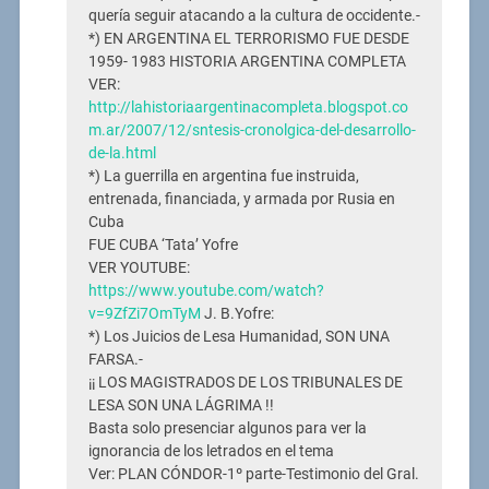
quería seguir atacando a la cultura de occidente.-
*) EN ARGENTINA EL TERRORISMO FUE DESDE
1959- 1983 HISTORIA ARGENTINA COMPLETA
VER:
http://lahistoriaargentinacompleta.blogspot.co
m.ar/2007/12/sntesis-cronolgica-del-desarrollo-
de-la.html
*) La guerrilla en argentina fue instruida,
entrenada, financiada, y armada por Rusia en
Cuba
FUE CUBA ‘Tata’ Yofre
VER YOUTUBE:
https://www.youtube.com/watch?
v=9ZfZi7OmTyM
J. B.Yofre:
*) Los Juicios de Lesa Humanidad, SON UNA
FARSA.-
¡¡ LOS MAGISTRADOS DE LOS TRIBUNALES DE
LESA SON UNA LÁGRIMA !!
Basta solo presenciar algunos para ver la
ignorancia de los letrados en el tema
Ver: PLAN CÓNDOR-1º parte-Testimonio del Gral.