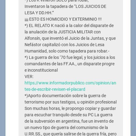
*) Los K vinieron SOLO para robar,
Inventaron la tapadera de “LOS JUICIOS DE
LESA Y DD.HH.”
¡¡¡¡ ESTO ES HOMICIDIO Y EXTERMINIO !!!
*) EL RELATO K nació a la calor del disparate de
la anulación de la JUSTICIA MILITAR con
Alfonsín, que inventó el Juicio de la Juntas, y que
Nefástor capitalizó con los Juicios de Lesa
Humanidad, solo como tapadera para robar.-
*) La guerra de los ‘70 fue legal, y los juicios a los
comandantes de las FF.AA., un disparate progre
e inconstitucional
VER:
https://www.informadorpublico.com/opinion/an
tes-de-escribir-revisen-el-placard
*)Aporto documentación sobre la guerra de
terrorismo por sus testigos, u opinión profesional
Son muchas horas, le propongo copiar y guardar
para escuchar tranquilo desde su PC La guerra
de la subversión en argentina, fue un invento de
un nuevo tipo de guerra del comunismo de la
U.RR.SS., que quería salirse de la guerra fría, pero