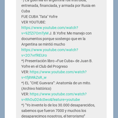
*) La guerrilla en argentina fue instruida,
entrenada, financiada, y armada por Rusia en
Cuba
FUE CUBA ‘Tata’ Yofre
VER YOUTUBE:
https://www.youtube.com/watch?
v=9ZfZi7OmTyM
J. B.Yofre: Me manejo con
documentos porque sostengo que en la
Argentina se mintió mucho
https://www.youtube.com/watch?
v=2O7vrfREUro
*) Presentación libro «Fue Cuba» de Juan B.
Yofre en el Club del Progreso
VER:
https://www.youtube.com/watch?
v=tfj8WkZsR_w
*) EL “CHE Guevara”: Anatomía de un mito.
(Archivo histórico)
VER:
https://www.youtube.com/watch?
v=RhOuD24c0wo&feature=youtube
*) “Yo invente lo de los 30.000 desaparecidos,
sabemos que fueron 7000 y muchos los
desaparecimos nosotros, el terrorismo”