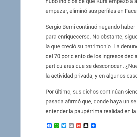
hubo indicios de que Kura empezó a 
empezar, eliminó sus perfiles en Faceb
Sergio Berni continuó negando haber 
para enriquecerse. No obstante, sigue 
la que creció su patrimonio. La denu
del 70 por ciento de los ingresos dec
particulares que se desconocen. ¿Nues
la actividad privada, y en algunos cas
Por último, sus dichos continúan sien
pasada afirmó que, donde haya un se
entender la paupérrima realidad en la
Facebook
WhatsApp
Twitter
Email
Gmail
Snapchat