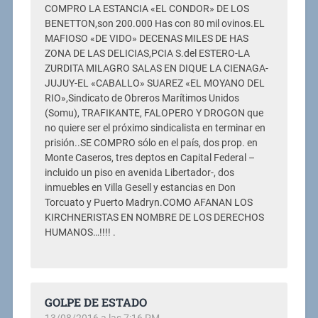
COMPRO LA ESTANCIA «EL CONDOR» DE LOS
BENETTON,son 200.000 Has con 80 mil ovinos.EL
MAFIOSO «DE VIDO» DECENAS MILES DE HAS
ZONA DE LAS DELICIAS,PCIA S.del ESTERO-LA
ZURDITA MILAGRO SALAS EN DIQUE LA CIENAGA-
JUJUY-EL «CABALLO» SUAREZ «EL MOYANO DEL
RIO»,Sindicato de Obreros Marítimos Unidos
(Somu), TRAFIKANTE, FALOPERO Y DROGON que
no quiere ser el próximo sindicalista en terminar en
prisión..SE COMPRO sólo en el país, dos prop. en
Monte Caseros, tres deptos en Capital Federal –
incluido un piso en avenida Libertador-, dos
inmuebles en Villa Gesell y estancias en Don
Torcuato y Puerto Madryn.COMO AFANAN LOS
KIRCHNERISTAS EN NOMBRE DE LOS DERECHOS
HUMANOS…!!!! .
GOLPE DE ESTADO