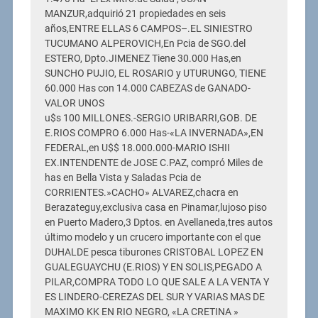
MANZUR,adquirió 21 propiedades en seis
años,ENTRE ELLAS 6 CAMPOS–.EL SINIESTRO
TUCUMANO ALPEROVICH,En Pcia de SGO.del
ESTERO, Dpto.JIMENEZ Tiene 30.000 Has,en
SUNCHO PUJIO, EL ROSARIO y UTURUNGO, TIENE
60.000 Has con 14.000 CABEZAS de GANADO-
VALOR UNOS
u$s 100 MILLONES.-SERGIO URIBARRI,GOB. DE
E.RIOS COMPRO 6.000 Has-«LA INVERNADA»,EN
FEDERAL,en U$$ 18.000.000-MARIO ISHII
EX.INTENDENTE de JOSE C.PAZ, compró Miles de
has en Bella Vista y Saladas Pcia de
CORRIENTES.»CACHO» ALVAREZ,chacra en
Berazateguy,exclusiva casa en Pinamar,lujoso piso
en Puerto Madero,3 Dptos. en Avellaneda,tres autos
último modelo y un crucero importante con el que
DUHALDE pesca tiburones CRISTOBAL LOPEZ EN
GUALEGUAYCHU (E.RIOS) Y EN SOLIS,PEGADO A
PILAR,COMPRA TODO LO QUE SALE A LA VENTA Y
ES LINDERO-CEREZAS DEL SUR Y VARIAS MAS DE
MAXIMO KK EN RIO NEGRO, «LA CRETINA »