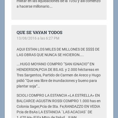
militar en las liquidaciones de la 1050 y allí comenzó
a hacerse millonario….
QUE SE VAYAN TODOS
13/08/2016 a las 6:27 PM
AQUI ESTAN LOS MILES DE MILLONES DE $$$$ DE
LAS OBRAS QUE NUNCA SE HICIERON…..
….HUGO MOYANO COMPRO “SAN IGNACIO” EN
HENDERSON,PCIA DE BS.AS. y 2.000 héctareas en
Tres Sargentos, Partido de Carmen de Areco y Hugo
pidió “Que sea libre de inundaciones y bueno para
plantar soja”…
SCIOLI COMPRO LA ESTANCIA «LA ESTRELLA» EN
BALCARCE-AGUSTIN ROSSI COMPRO 1.000 has en
Colonia Sager,Pcia de Sta. Fe,RANDAZZO EN VEDIA
Pcia de BsAs LA ESTANCIA ¨LAS ACACIAS¨ DE
1.470 Ha- El Ex Mtro.de Salud , JUAN