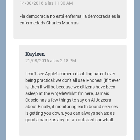
14/08/2016 a las 11:30 AM
»la democracia no está enferma, la democracia es la
enfermedad» Charles Maurras
Kayleen
21/08/2016 a las 2:18 PM
I can't see Apple's camera disabling patent ever
being practical: we don't all use iPhones! (if it ever
is, then it will be because we citizens have been
asleep at the wh)e!leWhilst I'm here, Jamais
Cascio has a few things to say on Al Jazeera
about Finally, if monitoring earth bound services
is getting you down, you can always selvas: as
good a name as any for an outsized snowball.