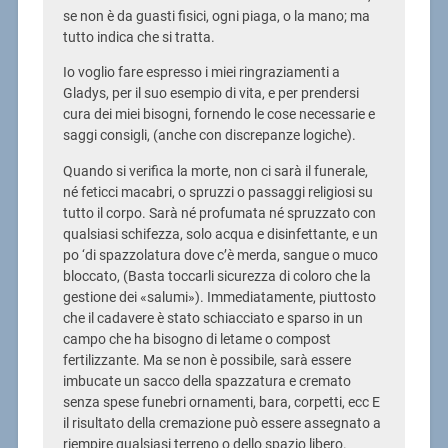
se non è da guasti fisici, ogni piaga, o la mano; ma
tutto indica che si tratta.
Io voglio fare espresso i miei ringraziamenti a
Gladys, per il suo esempio di vita, e per prendersi
cura dei miei bisogni, fornendo le cose necessarie e
saggi consigli, (anche con discrepanze logiche).
Quando si verifica la morte, non ci sarà il funerale,
né feticci macabri, o spruzzi o passaggi religiosi su
tutto il corpo. Sarà né profumata né spruzzato con
qualsiasi schifezza, solo acqua e disinfettante, e un
po ‘di spazzolatura dove c’è merda, sangue o muco
bloccato, (Basta toccarli sicurezza di coloro che la
gestione dei «salumi»). Immediatamente, piuttosto
che il cadavere è stato schiacciato e sparso in un
campo che ha bisogno di letame o compost
fertilizzante. Ma se non è possibile, sarà essere
imbucate un sacco della spazzatura e cremato
senza spese funebri ornamenti, bara, corpetti, ecc E
il risultato della cremazione può essere assegnato a
riempire qualsiasi terreno o dello spazio libero.