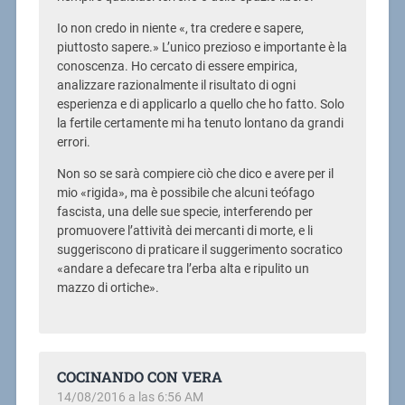
Io non credo in niente «, tra credere e sapere,
piuttosto sapere.» L’unico prezioso e importante è la
conoscenza. Ho cercato di essere empirica,
analizzare razionalmente il risultato di ogni
esperienza e di applicarlo a quello che ho fatto. Solo
la fertile certamente mi ha tenuto lontano da grandi
errori.
Non so se sarà compiere ciò che dico e avere per il
mio «rigida», ma è possibile che alcuni teófago
fascista, una delle sue specie, interferendo per
promuovere l’attività dei mercanti di morte, e li
suggeriscono di praticare il suggerimento socratico
«andare a defecare tra l’erba alta e ripulito un
mazzo di ortiche».
COCINANDO CON VERA
14/08/2016 a las 6:56 AM