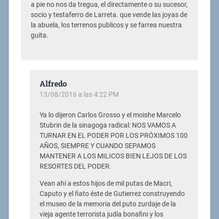
a pie no nos da tregua, el directamente o su sucesor,
socio y testaferro de Larreta. que vende las joyas de
la abuela, los terrenos publicos y se farrea nuestra
guita.
Alfredo
13/08/2016 a las 4:22 PM
Ya lo dijeron Carlos Grosso y el moishe Marcelo
Stubrin de la sinagoga radical: NOS VAMOS A
TURNAR EN EL PODER POR LOS PRÓXIMOS 100
AÑOS, SIEMPRE Y CUANDO SEPAMOS
MANTENER A LOS MILICOS BIEN LEJOS DE LOS
RESORTES DEL PODER.
Vean ahí a estos hijos de mil putas de Macri,
Caputo y el ñato éste de Gutierrez construyendo
el museo de la memoria del puto zurdaje de la
vieja agente terrorista judía bonafini y los