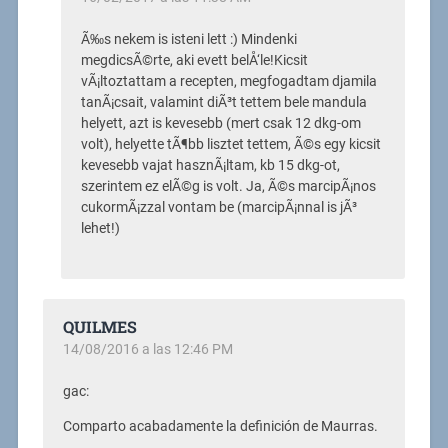
Ã‰s nekem is isteni lett :) Mindenki
megdicsÃ©rte, aki evett belÅ‘le!Kicsit
vÃ¡ltoztattam a recepten, megfogadtam djamila
tanÃ¡csait, valamint diÃ³t tettem bele mandula
helyett, azt is kevesebb (mert csak 12 dkg-om
volt), helyette tÃ¶bb lisztet tettem, Ã©s egy kicsit
kevesebb vajat hasznÃ¡ltam, kb 15 dkg-ot,
szerintem ez elÃ©g is volt. Ja, Ã©s marcipÃ¡nos
cukormÃ¡zzal vontam be (marcipÃ¡nnal is jÃ³
lehet!)
QUILMES
14/08/2016 a las 12:46 PM
gac:
Comparto acabadamente la definición de Maurras.